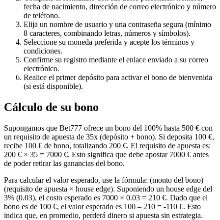
fecha de nacimiento, dirección de correo electrónico y número
de teléfono.
Elija un nombre de usuario y una contraseña segura (mínimo
8 caracteres, combinando letras, números y símbolos).
Seleccione su moneda preferida y acepte los términos y
condiciones.
Confirme su registro mediante el enlace enviado a su correo
electrónico.
Realice el primer depósito para activar el bono de bienvenida
(si está disponible).
Cálculo de su bono
Supongamos que Bet777 ofrece un bono del 100% hasta 500 € con
un requisito de apuesta de 35x (depósito + bono). Si deposita 100 €,
recibe 100 € de bono, totalizando 200 €. El requisito de apuesta es:
200 € × 35 = 7000 €. Esto significa que debe apostar 7000 € antes
de poder retirar las ganancias del bono.
Para calcular el valor esperado, use la fórmula: (monto del bono) –
(requisito de apuesta × house edge). Suponiendo un house edge del
3% (0.03), el costo esperado es 7000 × 0.03 = 210 €. Dado que el
bono es de 100 €, el valor esperado es 100 – 210 = -110 €. Esto
indica que, en promedio, perderá dinero si apuesta sin estrategia.