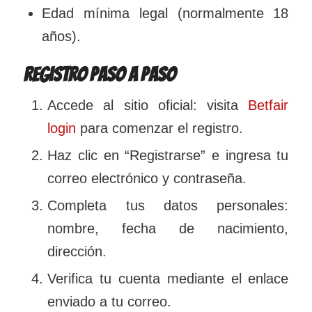
Edad mínima legal (normalmente 18
años).
Registro paso a paso
Accede al sitio oficial: visita
Betfair
login
para comenzar el registro.
Haz clic en “Registrarse” e ingresa tu
correo electrónico y contraseña.
Completa tus datos personales:
nombre, fecha de nacimiento,
dirección.
Verifica tu cuenta mediante el enlace
enviado a tu correo.