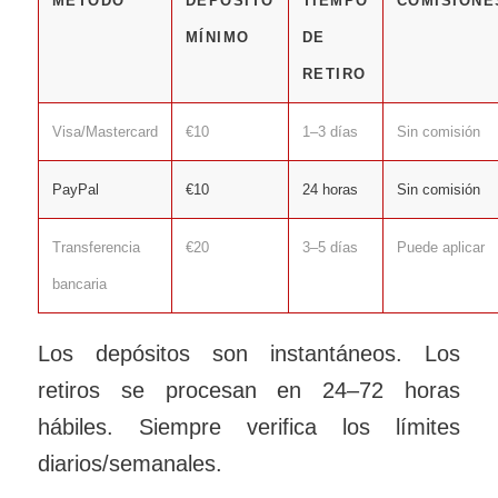
MÉTODO
DEPÓSITO
TIEMPO
COMISIONE
MÍNIMO
DE
RETIRO
Visa/Mastercard
€10
1–3 días
Sin comisión
PayPal
€10
24 horas
Sin comisión
Transferencia
€20
3–5 días
Puede aplicar
bancaria
Los depósitos son instantáneos. Los
retiros se procesan en 24–72 horas
hábiles. Siempre verifica los límites
diarios/semanales.