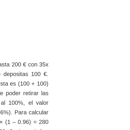
asta 200 € con 35x
 depositas 100 €.
esta es (100 + 100)
 poder retirar las
al 100%, el valor
6%). Para calcular
 × (1 – 0.96) = 280