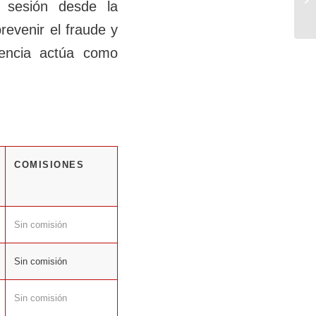
y sesión desde la
Μπ
revenir el fraude y
cencia actúa como
COMISIONES
Sin comisión
Sin comisión
Sin comisión