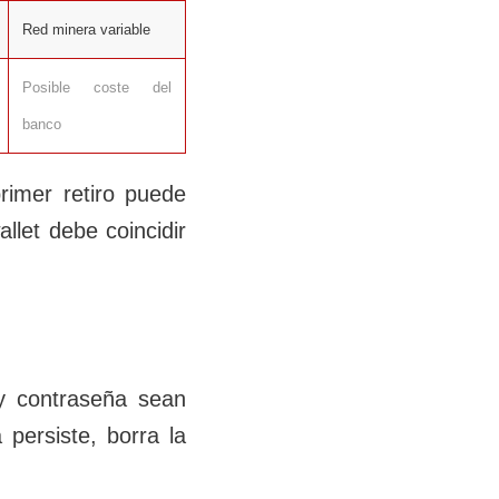
Red minera variable
Posible coste del
banco
primer retiro puede
llet debe coincidir
y contraseña sean
 persiste, borra la