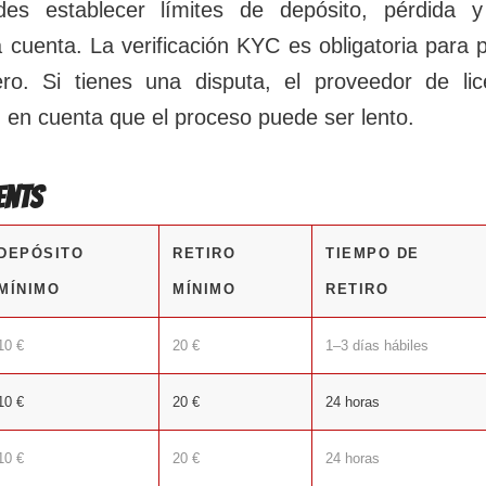
des establecer límites de depósito, pérdida 
a cuenta. La verificación KYC es obligatoria para p
ero. Si tienes una disputa, el proveedor de li
 en cuenta que el proceso puede ser lento.
ents
DEPÓSITO
RETIRO
TIEMPO DE
MÍNIMO
MÍNIMO
RETIRO
10 €
20 €
1–3 días hábiles
10 €
20 €
24 horas
10 €
20 €
24 horas