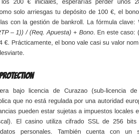
 los 200 € iniciales, esperarías perder unos 2
omo solo arriesgas tu depósito de 100 €, el bono
as con la gestión de bankroll. La fórmula clave:
TP – 1)) / (Req. Apuesta) + Bono
. En este caso: 
 €. Prácticamente, el bono vale casi su valor nomi
esviarte.
 Protection
era bajo licencia de Curazao (sub-licencia d
mplica que no está regulada por una autoridad eu
ancias pueden estar sujetas a impuestos locales e
cal). El casino utiliza cifrado SSL de 256 bits
 datos personales. También cuenta con un 