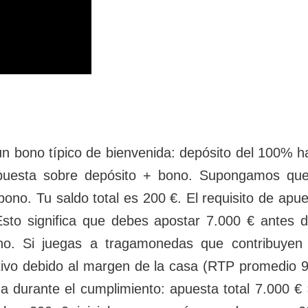
un bono típico de bienvenida: depósito del 100% h
apuesta sobre depósito + bono. Supongamos que
ono. Tu saldo total es 200 €. El requisito de apu
sto significa que debes apostar 7.000 € antes de
no. Si juegas a tragamonedas que contribuyen 
ivo debido al margen de la casa (RTP promedio 9
a durante el cumplimiento: apuesta total 7.000 €