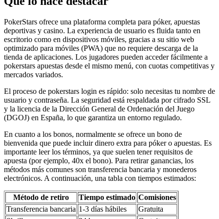
Qué lo hace destacar
PokerStars ofrece una plataforma completa para póker, apuestas
deportivas y casino. La experiencia de usuario es fluida tanto en
escritorio como en dispositivos móviles, gracias a su sitio web
optimizado para móviles (PWA) que no requiere descarga de la
tienda de aplicaciones. Los jugadores pueden acceder fácilmente a
pokerstars apuestas desde el mismo menú, con cuotas competitivas y
mercados variados.
El proceso de pokerstars login es rápido: solo necesitas tu nombre de
usuario y contraseña. La seguridad está respaldada por cifrado SSL
y la licencia de la Dirección General de Ordenación del Juego
(DGOJ) en España, lo que garantiza un entorno regulado.
En cuanto a los bonos, normalmente se ofrece un bono de
bienvenida que puede incluir dinero extra para póker o apuestas. Es
importante leer los términos, ya que suelen tener requisitos de
apuesta (por ejemplo, 40x el bono). Para retirar ganancias, los
métodos más comunes son transferencia bancaria y monederos
electrónicos. A continuación, una tabla con tiempos estimados:
Método de retiro
Tiempo estimado
Comisiones
Transferencia bancaria
1-3 días hábiles
Gratuita