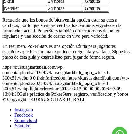
Skrill
24 horas
Gratuita
Neteller
24 horas
Gratuita
Recuerda que los bonos de bienvenida pueden estar sujetos a
cambios, por lo que siempre verifica los términos vigentes en la
promoción actual. PokerStars también ofrece torneos de póker
regulares y una sección de casino en vivo para variedad.
En resumen, PokerStars es una opción sólida para jugadores
españoles que buscan una experiencia regulada y variada. Sigue los
pasos de esta guía y estarás listo para jugar de forma segura.
https://kursusgitardibali.com/wp-
content/uploads/2022/07/kursusgitardibali_logo_white-1-
300x51.webp
0
0
fightforfreedom
https://kursusgitardibali.com/wp-
content/uploads/2022/07/kursusgitardibali_logo_white-1-
300x51.webp
fightforfreedom
2018-03-12 00:00:00
2026-07-09
13:04:36
Guía práctica de PokerStars: registro, verificación y bonos
© Copyright - KURSUS GITAR DI BALI
Instagram
Facebook
Soundcloud
Youtube