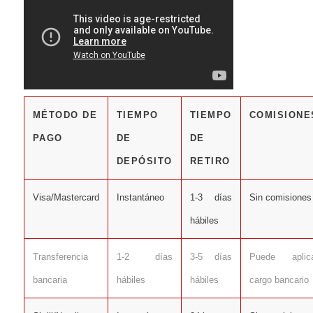
MÉTODO DE
TIEMPO
TIEMPO
COMISIONE
PAGO
DE
DE
DEPÓSITO
RETIRO
Visa/Mastercard
Instantáneo
1-3 días
Sin comisiones
hábiles
Transferencia
1-2 días
3-5 días
Puede aplica
bancaria
hábiles
hábiles
cargo bancario