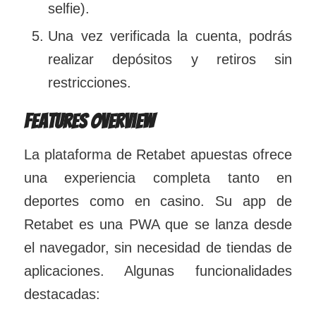
selfie).
Una vez verificada la cuenta, podrás
realizar depósitos y retiros sin
restricciones.
Features Overview
La plataforma de Retabet apuestas ofrece
una experiencia completa tanto en
deportes como en casino. Su app de
Retabet es una PWA que se lanza desde
el navegador, sin necesidad de tiendas de
aplicaciones. Algunas funcionalidades
destacadas: