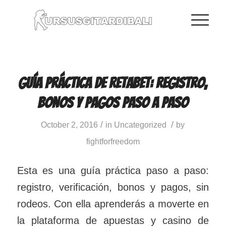
Guía práctica de Retabet: registro,
bonos y pagos paso a paso
/
/
October 2, 2016
in
Uncategorized
by
fightforfreedom
Esta es una guía práctica paso a paso:
registro, verificación, bonos y pagos, sin
rodeos. Con ella aprenderás a moverte en
la plataforma de apuestas y casino de