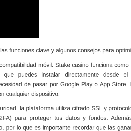
 las funciones clave y algunos consejos para optimi
 compatibilidad móvil: Stake casino funciona como
) que puedes instalar directamente desde el
ecesidad de pasar por Google Play o App Store. 
en cualquier dispositivo.
ridad, la plataforma utiliza cifrado SSL y protoco
(2FA) para proteger tus datos y fondos. Ademá
o, por lo que es importante recordar que las gan