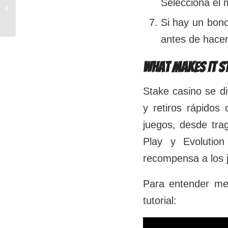
Selecciona el 
Weltbet Casino Guide: Boni, mobile
Nutzung & Auszahlungen
Si hay un bono
antes de hacer
What Makes It S
Stake casino se d
y retiros rápidos
juegos, desde tr
Play y Evolutio
recompensa a los j
Para entender me
tutorial: