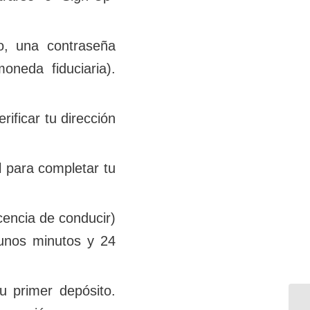
co, una contraseña
neda fiduciaria).
rificar tu dirección
il para completar tu
cencia de conducir)
 unos minutos y 24
tu primer depósito.