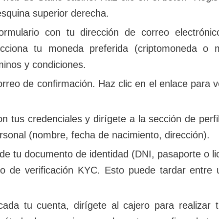
esquina superior derecha.
ormulario con tu dirección de correo electróni
cciona tu moneda preferida (criptomoneda o mo
minos y condiciones.
rreo de confirmación. Haz clic en el enlace para ve
on tus credenciales y dirígete a la sección de perf
rsonal (nombre, fecha de nacimiento, dirección).
de tu documento de identidad (DNI, pasaporte o li
so de verificación KYC. Esto puede tardar entre
cada tu cuenta, dirígete al cajero para realizar 