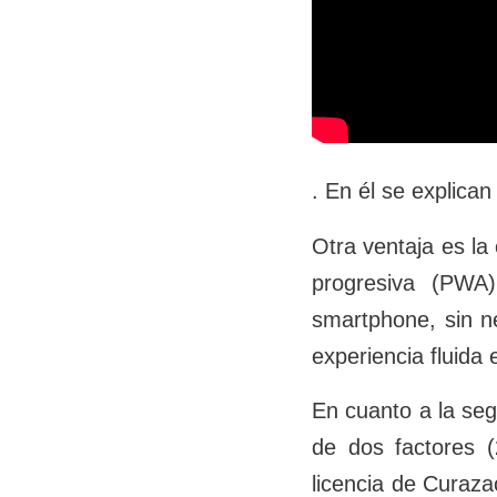
. En él se explican
Otra ventaja es la
progresiva (PWA
smartphone, sin n
experiencia fluida 
En cuanto a la segu
de dos factores 
licencia de Curaza