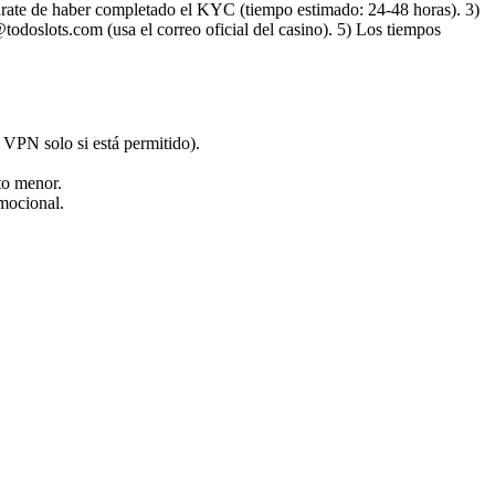
egúrate de haber completado el KYC (tiempo estimado: 24-48 horas). 3)
todoslots.com (usa el correo oficial del casino). 5) Los tiempos
a VPN solo si está permitido).
to menor.
mocional.