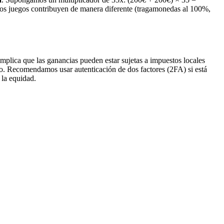
los juegos contribuyen de manera diferente (tragamonedas al 100%,
implica que las ganancias pueden estar sujetas a impuestos locales
o. Recomendamos usar autenticación de dos factores (2FA) si está
 la equidad.