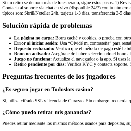
Si un retiro se demora más de lo esperado, sigue estos pasos: 1) Revi
Contacta al soporte vía chat en vivo (disponible 24/7) con tu número d
típicos son: Skrill/Neteller 24h, tarjetas 1-3 días, transferencia 3-5 día
Solución rápida de problemas
La página no carga:
Borra caché y cookies, o prueba con otro n
Error al iniciar sesión:
Usa “Olvidé mi contraseña” para restabl
Depósito rechazado:
Verifica que el método de pago esté habil
Bono no activado:
Asegúrate de haber seleccionado el bono al
Juego no funciona:
Actualiza el navegador o la app. Si usas la
Retiro pendiente por días:
Verifica KYC y contacta soporte. Si
Preguntas frecuentes de los jugadores
¿Es seguro jugar en Todoslots casino?
Sí, utiliza cifrado SSL y licencia de Curazao. Sin embargo, recuerda q
¿Cómo puedo retirar mis ganancias?
Puedes retirar mediante los mismos métodos usados para depositar, su