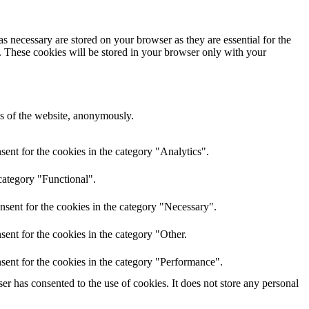
s necessary are stored on your browser as they are essential for the
e. These cookies will be stored in your browser only with your
res of the website, anonymously.
ent for the cookies in the category "Analytics".
category "Functional".
nsent for the cookies in the category "Necessary".
ent for the cookies in the category "Other.
sent for the cookies in the category "Performance".
r has consented to the use of cookies. It does not store any personal