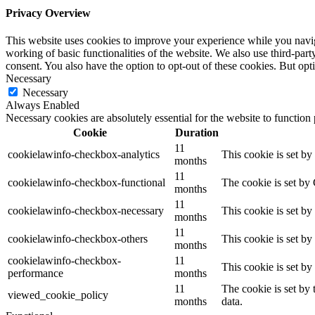
Privacy Overview
This website uses cookies to improve your experience while you navigat
working of basic functionalities of the website. We also use third-pa
consent. You also have the option to opt-out of these cookies. But op
Necessary
Necessary
Always Enabled
Necessary cookies are absolutely essential for the website to function
Cookie
Duration
11
cookielawinfo-checkbox-analytics
This cookie is set b
months
11
cookielawinfo-checkbox-functional
The cookie is set by
months
11
cookielawinfo-checkbox-necessary
This cookie is set b
months
11
cookielawinfo-checkbox-others
This cookie is set b
months
cookielawinfo-checkbox-
11
This cookie is set b
performance
months
11
The cookie is set by
viewed_cookie_policy
months
data.