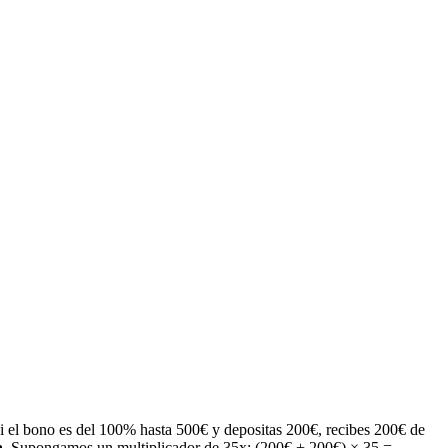
si el bono es del 100% hasta 500€ y depositas 200€, recibes 200€ de
a
. Supongamos un multiplicador de 35x: (200€ + 200€) × 35 =