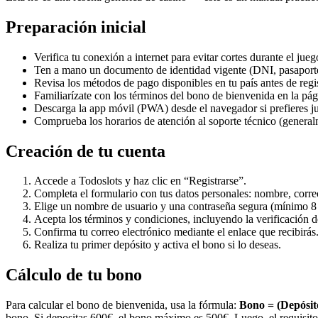
Preparación inicial
Verifica tu conexión a internet para evitar cortes durante el jueg
Ten a mano un documento de identidad vigente (DNI, pasaport
Revisa los métodos de pago disponibles en tu país antes de regis
Familiarízate con los términos del bono de bienvenida en la pá
Descarga la app móvil (PWA) desde el navegador si prefieres j
Comprueba los horarios de atención al soporte técnico (general
Creación de tu cuenta
Accede a Todoslots y haz clic en “Registrarse”.
Completa el formulario con tus datos personales: nombre, corre
Elige un nombre de usuario y una contraseña segura (mínimo 8 
Acepta los términos y condiciones, incluyendo la verificación 
Confirma tu correo electrónico mediante el enlace que recibirás
Realiza tu primer depósito y activa el bono si lo deseas.
Cálculo de tu bono
Para calcular el bono de bienvenida, usa la fórmula:
Bono = (Depósit
bono. Si depositas 600€, el bono máximo es 500€. Luego, el requisito