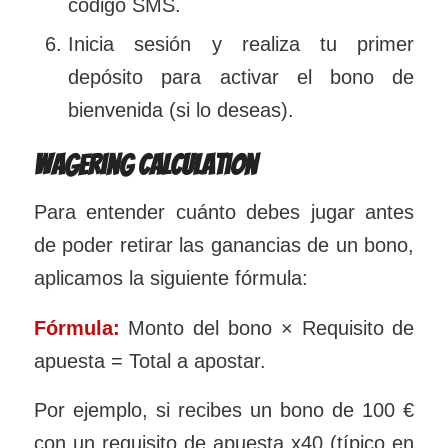
código SMS.
Inicia sesión y realiza tu primer
depósito para activar el bono de
bienvenida (si lo deseas).
Wagering Calculation
Para entender cuánto debes jugar antes
de poder retirar las ganancias de un bono,
aplicamos la siguiente fórmula:
Fórmula:
Monto del bono × Requisito de
apuesta = Total a apostar.
Por ejemplo, si recibes un bono de 100 €
con un requisito de apuesta x40 (típico en