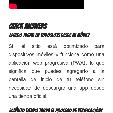
Quick Answers
¿Puedo jugar en Todoslots desde mi móvil?
Sí, el sitio está optimizado para
dispositivos móviles y funciona como una
aplicación web progresiva (PWA), lo que
significa que puedes agregarlo a la
pantalla de inicio de tu teléfono sin
necesidad de descargar una app desde
una tienda oficial.
¿Cuánto tiempo tarda el proceso de verificación?