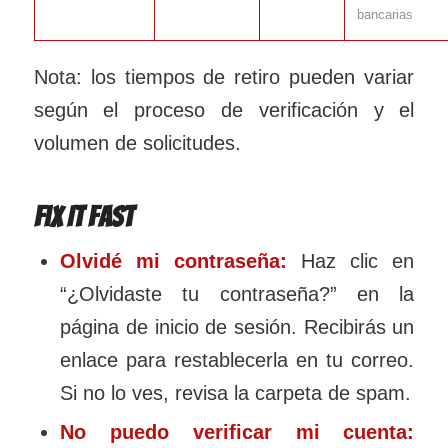
bancarias
Nota: los tiempos de retiro pueden variar
según el proceso de verificación y el
volumen de solicitudes.
Fix It Fast
Olvidé mi contraseña:
Haz clic en
“¿Olvidaste tu contraseña?” en la
página de inicio de sesión. Recibirás un
enlace para restablecerla en tu correo.
Si no lo ves, revisa la carpeta de spam.
No puedo verificar mi cuenta: