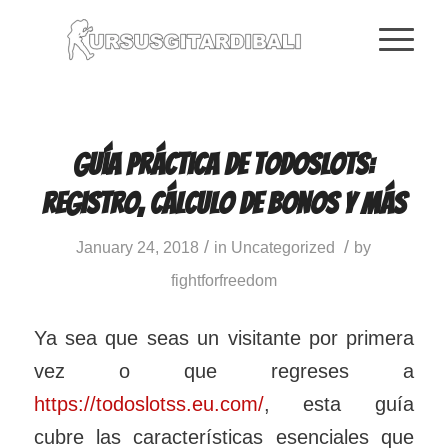
Guía práctica de Todoslots:
registro, cálculo de bonos y más
/
/
January 24, 2018
in
Uncategorized
by
fightforfreedom
Ya sea que seas un visitante por primera
vez o que regreses a
https://todoslotss.eu.com/
, esta guía
cubre las características esenciales que