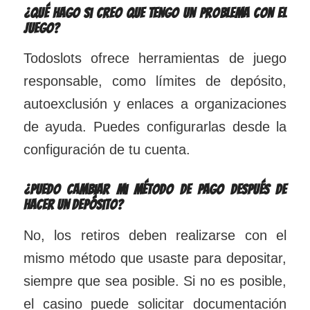
¿Qué hago si creo que tengo un problema con el
juego?
Todoslots ofrece herramientas de juego
responsable, como límites de depósito,
autoexclusión y enlaces a organizaciones
de ayuda. Puedes configurarlas desde la
configuración de tu cuenta.
¿Puedo cambiar mi método de pago después de
hacer un depósito?
No, los retiros deben realizarse con el
mismo método que usaste para depositar,
siempre que sea posible. Si no es posible,
el casino puede solicitar documentación