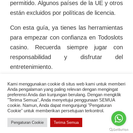
permitido. Algunos países de la UE y otros
están excluidos por políticas de licencia.
Con esta guía, ya tienes las herramientas
para empezar con confianza en Todoslots
casino. Recuerda siempre jugar con
responsabilidad y disfrutar del
entretenimiento.
Kami menggunakan cookie di situs web kami untuk memberi
Anda pengalaman yang paling relevan dengan mengingat
preferensi Anda dan kunjungan berulang. Dengan mengklik
"Terima Semua", Anda menyetujui penggunaan SEMUA
cookie. Namun, Anda dapat mengunjungi "Pengaturan
Cookie" untuk memberikan persetujuan terkontrol.
Pengaturan Cookie
Terima Semua
© Copyright - KURSUS GITAR DI BALI