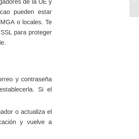
ugadores de la UE y
en
acao pueden estar
s MGA o locales. Te
o SSL para proteger
le.
orreo y contraseña
stablecerla. Si el
ador o actualiza el
cación y vuelve a