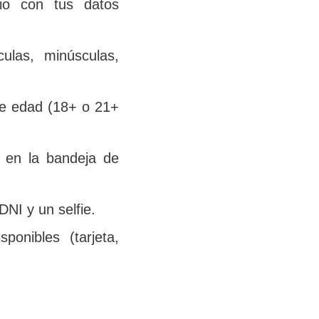
rio con tus datos
ulas, minúsculas,
de edad (18+ o 21+
s en la bandeja de
NI y un selfie.
onibles (tarjeta,