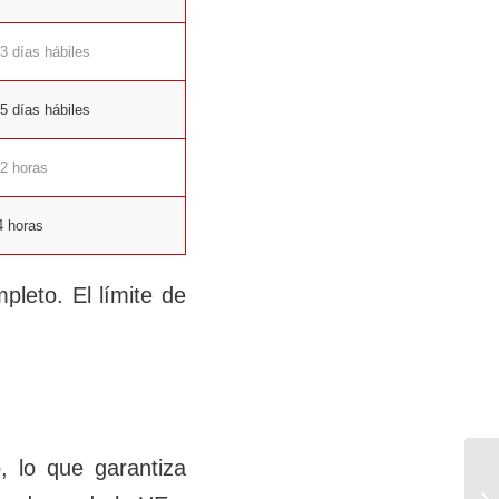
-3 días hábiles
-5 días hábiles
-2 horas
4 horas
leto. El límite de
, lo que garantiza
Gu