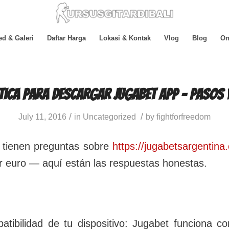
ed & Galeri
Daftar Harga
Lokasi & Kontak
Vlog
Blog
On
tica para descargar Jugabet App – Pasos 
/
/
July 11, 2016
in
Uncategorized
by
fightforfreedom
 tienen preguntas sobre
https://jugabetsargentina
r euro — aquí están las respuestas honestas.
patibilidad de tu dispositivo: Jugabet funciona 