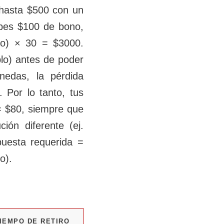
hasta $500 con un
ibes $100 de bono,
ono) × 30 = $3000.
lo) antes de poder
nedas, la pérdida
 Por lo tanto, tus
= $80, siempre que
ión diferente (ej.
uesta requerida =
o).
IEMPO DE RETIRO