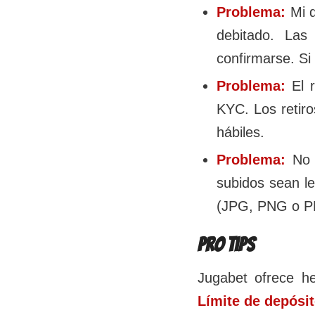
Problema:
Mi d
debitado. Las
confirmarse. Si
Problema:
El r
KYC. Los retir
hábiles.
Problema:
No p
subidos sean le
(JPG, PNG o P
Pro Tips
Jugabet ofrece he
Límite de depósi