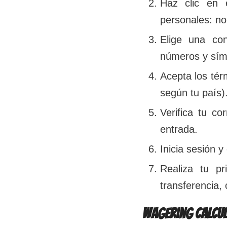
Haz clic en 
personales: no
Elige una co
números y sím
Acepta los té
según tu país)
Verifica tu co
entrada.
Inicia sesión 
Realiza tu pr
transferencia, c
Wagering Calcu