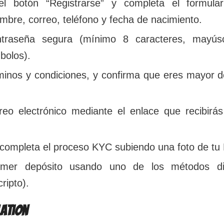
el botón “Registrarse” y completa el formula
mbre, correo, teléfono y fecha de nacimiento.
ntraseña segura (mínimo 8 caracteres, mayúsc
bolos).
rminos y condiciones, y confirma que eres mayor 
.
rreo electrónico mediante el enlace que recibirá
y completa el proceso KYC subiendo una foto de tu D
imer depósito usando uno de los métodos disp
ripto).
lation