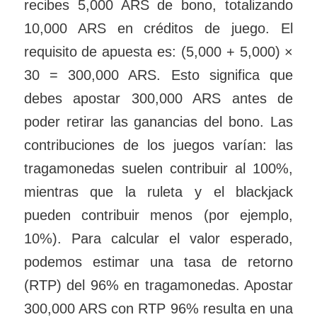
recibes 5,000 ARS de bono, totalizando
10,000 ARS en créditos de juego. El
requisito de apuesta es: (5,000 + 5,000) ×
30 = 300,000 ARS. Esto significa que
debes apostar 300,000 ARS antes de
poder retirar las ganancias del bono. Las
contribuciones de los juegos varían: las
tragamonedas suelen contribuir al 100%,
mientras que la ruleta y el blackjack
pueden contribuir menos (por ejemplo,
10%). Para calcular el valor esperado,
podemos estimar una tasa de retorno
(RTP) del 96% en tragamonedas. Apostar
300,000 ARS con RTP 96% resulta en una