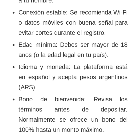
a tu nombre.
Conexión estable: Se recomienda Wi-Fi
o datos móviles con buena señal para
evitar cortes durante el registro.
Edad mínima: Debes ser mayor de 18
años (o la edad legal en tu país).
Idioma y moneda: La plataforma está
en español y acepta pesos argentinos
(ARS).
Bono de bienvenida: Revisa los
términos antes de depositar.
Normalmente se ofrece un bono del
100% hasta un monto máximo.