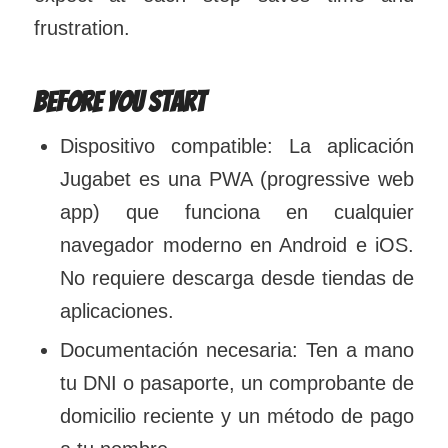
frustration.
Before You Start
Dispositivo compatible: La aplicación
Jugabet es una PWA (progressive web
app) que funciona en cualquier
navegador moderno en Android e iOS.
No requiere descarga desde tiendas de
aplicaciones.
Documentación necesaria: Ten a mano
tu DNI o pasaporte, un comprobante de
domicilio reciente y un método de pago