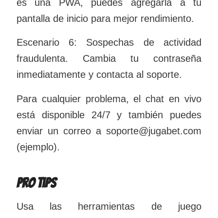
es una PWA, puedes agregarla a tu
pantalla de inicio para mejor rendimiento.
Escenario 6: Sospechas de actividad
fraudulenta. Cambia tu contraseña
inmediatamente y contacta al soporte.
Para cualquier problema, el chat en vivo
está disponible 24/7 y también puedes
enviar un correo a soporte@jugabet.com
(ejemplo).
Pro Tips
Usa las herramientas de juego