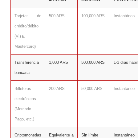
Tarjetas de
500 ARS
100,000 ARS
Instantáneo
crédito/débito
(Visa,
Mastercard)
Transferencia
1,000 ARS
500,000 ARS
1-3 días hábi
bancaria
Billeteras
200 ARS
50,000 ARS
Instantáneo
electrónicas
(Mercado
Pago, etc.)
Criptomonedas
Equivalente a
Sin límite
Instantáneo