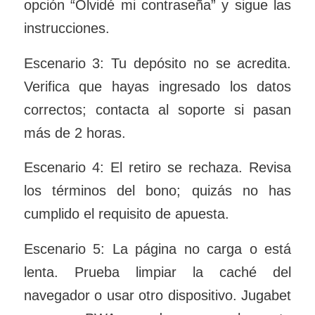
opción “Olvidé mi contraseña” y sigue las
instrucciones.
Escenario 3: Tu depósito no se acredita.
Verifica que hayas ingresado los datos
correctos; contacta al soporte si pasan
más de 2 horas.
Escenario 4: El retiro se rechaza. Revisa
los términos del bono; quizás no has
cumplido el requisito de apuesta.
Escenario 5: La página no carga o está
lenta. Prueba limpiar la caché del
navegador o usar otro dispositivo. Jugabet