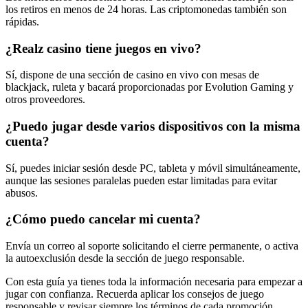
los retiros en menos de 24 horas. Las criptomonedas también son
rápidas.
¿Realz casino tiene juegos en vivo?
Sí, dispone de una sección de casino en vivo con mesas de
blackjack, ruleta y bacará proporcionadas por Evolution Gaming y
otros proveedores.
¿Puedo jugar desde varios dispositivos con la misma
cuenta?
Sí, puedes iniciar sesión desde PC, tableta y móvil simultáneamente,
aunque las sesiones paralelas pueden estar limitadas para evitar
abusos.
¿Cómo puedo cancelar mi cuenta?
Envía un correo al soporte solicitando el cierre permanente, o activa
la autoexclusión desde la sección de juego responsable.
Con esta guía ya tienes toda la información necesaria para empezar a
jugar con confianza. Recuerda aplicar los consejos de juego
responsable y revisar siempre los términos de cada promoción.