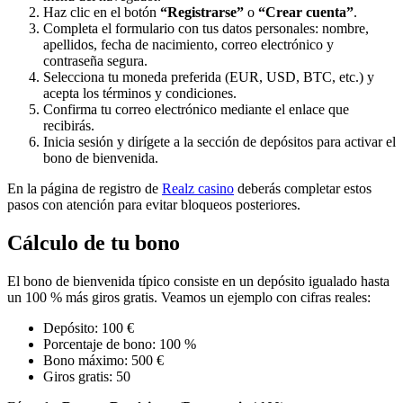
Haz clic en el botón
“Registrarse”
o
“Crear cuenta”
.
Completa el formulario con tus datos personales: nombre,
apellidos, fecha de nacimiento, correo electrónico y
contraseña segura.
Selecciona tu moneda preferida (EUR, USD, BTC, etc.) y
acepta los términos y condiciones.
Confirma tu correo electrónico mediante el enlace que
recibirás.
Inicia sesión y dirígete a la sección de depósitos para activar el
bono de bienvenida.
En la página de registro de
Realz casino
deberás completar estos
pasos con atención para evitar bloqueos posteriores.
Cálculo de tu bono
El bono de bienvenida típico consiste en un depósito igualado hasta
un 100 % más giros gratis. Veamos un ejemplo con cifras reales:
Depósito: 100 €
Porcentaje de bono: 100 %
Bono máximo: 500 €
Giros gratis: 50