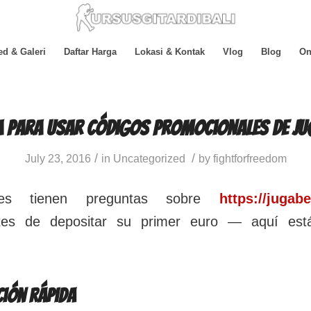
ed & Galeri
Daftar Harga
Lokasi & Kontak
Vlog
Blog
On
a para usar códigos promocionales de Jug
/
/
July 23, 2016
in
Uncategorized
by
fightforfreedom
res tienen preguntas sobre
https://jugabe
es de depositar su primer euro — aquí está
ación rápida