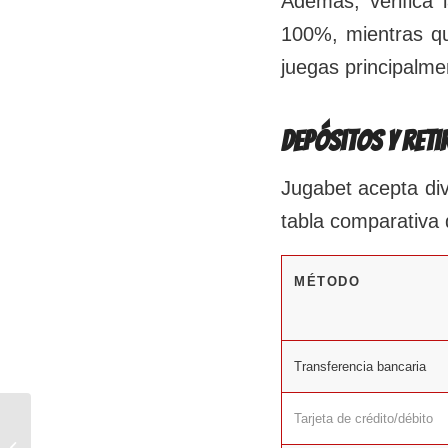
Además, verifica 
100%, mientras qu
juegas principalme
Depósitos y reti
Jugabet acepta div
tabla comparativa 
MÉTODO
Transferencia bancaria
Tarjeta de crédito/débito
Vulkan Vegas reģistrācijas ceļvedis –