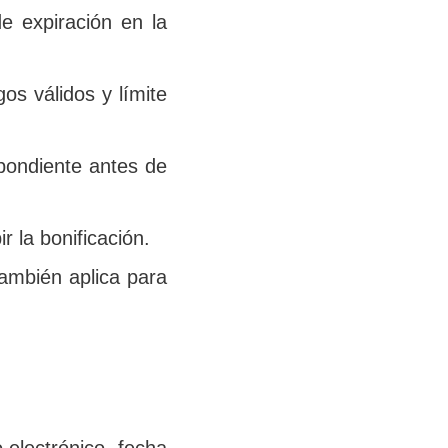
de expiración en la
os válidos y límite
pondiente antes de
r la bonificación.
también aplica para
 electrónico, fecha