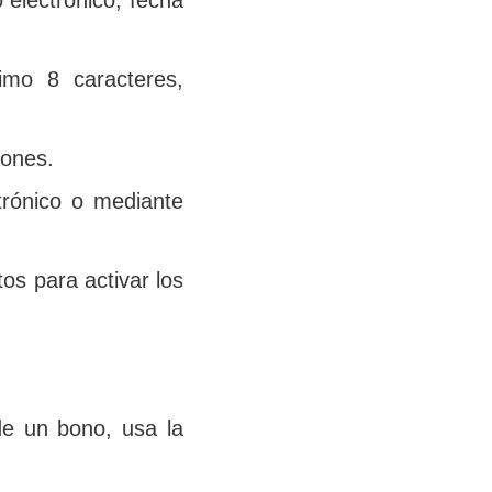
imo 8 caracteres,
iones.
trónico o mediante
tos para activar los
de un bono, usa la