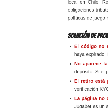
local en Chile. R
obligaciones tribut
políticas de juego
Solución de pro
El código no 
haya expirado. 
No aparece la
depósito. Si el 
El retiro está
verificación KY
La página no 
Jugabet es un s