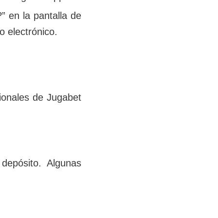
” en la pantalla de
o electrónico.
cionales de Jugabet
depósito. Algunas