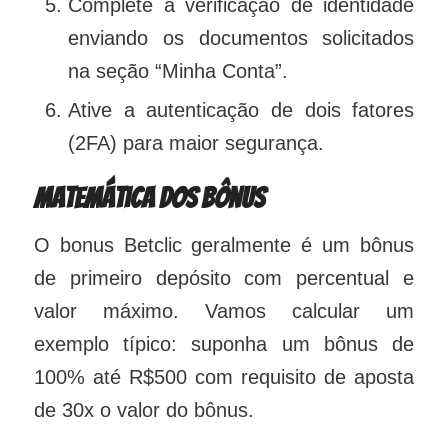
Complete a verificação de identidade
enviando os documentos solicitados
na seção “Minha Conta”.
Ative a autenticação de dois fatores
(2FA) para maior segurança.
Matemática dos Bônus
O bonus Betclic geralmente é um bônus
de primeiro depósito com percentual e
valor máximo. Vamos calcular um
exemplo típico: suponha um bônus de
100% até R$500 com requisito de aposta
de 30x o valor do bônus.