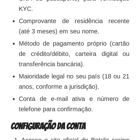
KYC.
Comprovante de residência recente
(até 3 meses) em seu nome.
Método de pagamento próprio (cartão
de crédito/débito, carteira digital ou
transferência bancária).
Maioridade legal no seu país (18 ou 21
anos, conforme a jurisdição).
Conta de e‑mail ativa e número de
telefone para confirmação.
Configuração da Conta
Acesse o site oficial do Betclic casino