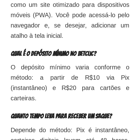
como um site otimizado para dispositivos
móveis (PWA). Você pode acessá‑lo pelo
navegador e, se desejar, adicionar um
atalho à tela inicial.
Qual é o depósito mínimo no Betclic?
O depósito mínimo varia conforme o
método: a partir de R$10 via Pix
(instantâneo) e R$20 para cartões e
carteiras.
Quanto tempo leva para receber um saque?
Depende do método: Pix é instantâneo,