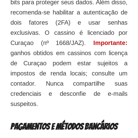
bits para proteger seus dados. Além disso,
recomenda‑se habilitar a autenticação de
dois fatores (2FA) e usar senhas
exclusivas. O cassino é licenciado por
Curaçao (nº 1668/JAZ).
Importante:
ganhos obtidos em cassinos com licença
de Curaçao podem estar sujeitos a
impostos de renda locais; consulte um
contador. Nunca compartilhe suas
credenciais e desconfie de e‑mails
suspeitos.
Pagamentos e Métodos Bancários