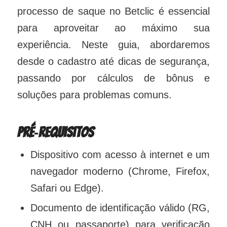
processo de saque no Betclic é essencial
para aproveitar ao máximo sua
experiência. Neste guia, abordaremos
desde o cadastro até dicas de segurança,
passando por cálculos de bônus e
soluções para problemas comuns.
Pré‑requisitos
Dispositivo com acesso à internet e um
navegador moderno (Chrome, Firefox,
Safari ou Edge).
Documento de identificação válido (RG,
CNH ou passaporte) para verificação