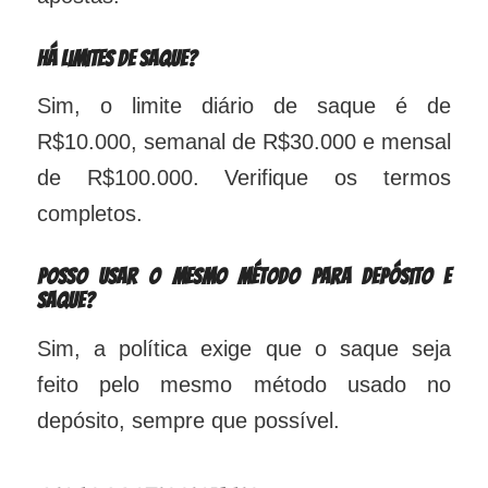
Há limites de saque?
Sim, o limite diário de saque é de
R$10.000, semanal de R$30.000 e mensal
de R$100.000. Verifique os termos
completos.
Posso usar o mesmo método para depósito e
saque?
Sim, a política exige que o saque seja
feito pelo mesmo método usado no
depósito, sempre que possível.