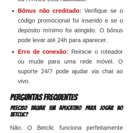
Bônus não creditado:
Verifique se o
código promocional foi inserido e se o
depósito mínimo foi atingido. O bônus
pode levar até 24h para aparecer.
Erro de conexão:
Reinicie o roteador
ou mude para uma rede móvel. O
suporte 24/7 pode ajudar via chat ao
vivo.
Perguntas Frequentes
Preciso baixar um aplicativo para jogar no
Betclic?
Não. O Betclic funciona perfeitamente