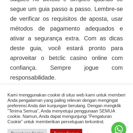
segue um guia passo a passo. Lembre‑se
de verificar os requisitos de aposta, usar
métodos de pagamento adequados e
ativar a segurança extra. Com as dicas
deste guia, você estará pronto para
aproveitar o betclic casino online com
confiança. Sempre jogue com
responsabilidade.
Kami menggunakan cookie di situs web kami untuk memberi
Anda pengalaman yang paling relevan dengan mengingat
preferensi Anda dan kunjungan berulang. Dengan mengklik
"Terima Semua", Anda menyetujui penggunaan SEMUA
cookie. Namun, Anda dapat mengunjungi "Pengaturan
Cookie" untuk memberikan persetujuan terkontrol.