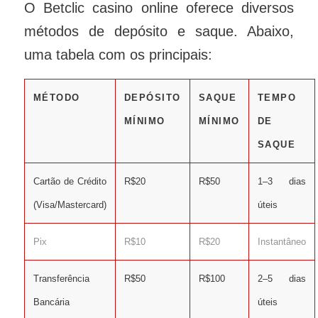
O Betclic casino online oferece diversos
métodos de depósito e saque. Abaixo,
uma tabela com os principais:
MÉTODO
DEPÓSITO
SAQUE
TEMPO
MÍNIMO
MÍNIMO
DE
SAQUE
Cartão de Crédito
R$20
R$50
1–3 dias
(Visa/Mastercard)
úteis
Pix
R$10
R$20
Instantâneo
Transferência
R$50
R$100
2–5 dias
Bancária
úteis