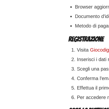
Browser aggiorn
Documento d’ide
Metodo di pagam
Registrazione
Visita
Giocodig
Inserisci i dat
Scegli una pass
Conferma l’email
Effettua il pri
Per accedere n