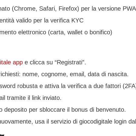
ato (Chrome, Safari, Firefox) per la versione PWA
ntità valido per la verifica KYC
ento elettronico (carta, wallet o bonifico)
itale app
e clicca su “Registrati”.
i richiesti: nome, cognome, email, data di nascita.
word robusta e attiva la verifica a due fattori (2FA
 tramite il link inviato.
mo deposito per sbloccare il bonus di benvenuto.
uovamente, usa il servizio di giocodigitale login d