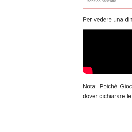
Bonifico bancario
Per vedere una dim
Nota: Poiché Gioco
dover dichiarare le v