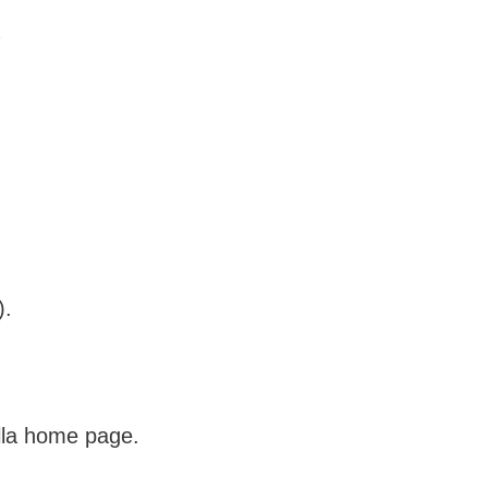
).
alla home page.