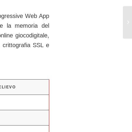
Progressive Web App
On
re la memoria del
Ei
line giocodigitale,
 crittografia SSL e
ELIEVO