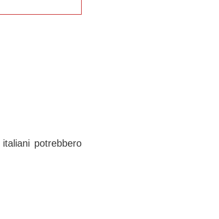
italiani potrebbero