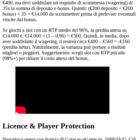
€400, ma devi soddisfare un requisito di scommessa (wagering) di
35x la somma di deposito e bonus. Quindi: (€200 deposito + €200
bonus) × 35 = €14.000 da scommettere prima di prelevare eventuali
vincite dal bonus.
Se giochi a slot con un RTP medio del 96%, la perdita attesa su
€14.000 è: €14.000 × (1 – 0,96) = €560. Quindi, in media, dopo
aver soddisfatto il wagering, ti resterà circa €400 – €560 = -€160
(perdita netta). Naturalmente, la varianza può portare a risultati
migliori o peggiori. Suggerimento: scegli slot con RTP più alto
(98%+) per ridurre il costo atteso del bonus.
Licence & Player Protection
Newgioco opera con licenza di Curacao eGame (n. 1668/JAZ). Ciò