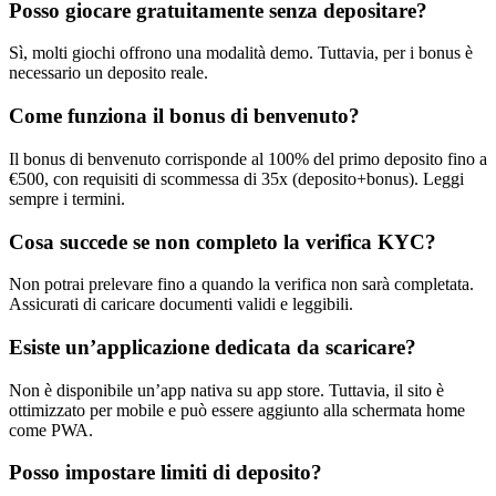
Posso giocare gratuitamente senza depositare?
Sì, molti giochi offrono una modalità demo. Tuttavia, per i bonus è
necessario un deposito reale.
Come funziona il bonus di benvenuto?
Il bonus di benvenuto corrisponde al 100% del primo deposito fino a
€500, con requisiti di scommessa di 35x (deposito+bonus). Leggi
sempre i termini.
Cosa succede se non completo la verifica KYC?
Non potrai prelevare fino a quando la verifica non sarà completata.
Assicurati di caricare documenti validi e leggibili.
Esiste un’applicazione dedicata da scaricare?
Non è disponibile un’app nativa su app store. Tuttavia, il sito è
ottimizzato per mobile e può essere aggiunto alla schermata home
come PWA.
Posso impostare limiti di deposito?