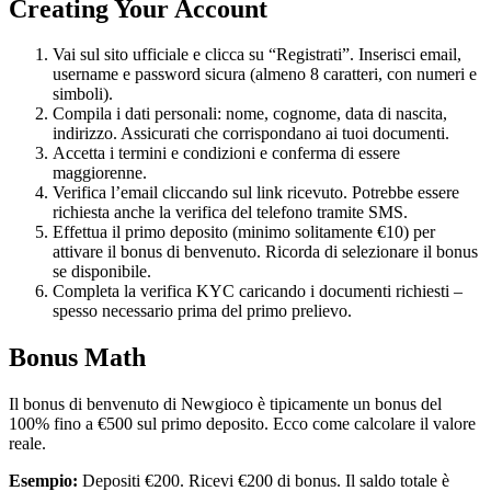
Creating Your Account
Vai sul sito ufficiale e clicca su “Registrati”. Inserisci email,
username e password sicura (almeno 8 caratteri, con numeri e
simboli).
Compila i dati personali: nome, cognome, data di nascita,
indirizzo. Assicurati che corrispondano ai tuoi documenti.
Accetta i termini e condizioni e conferma di essere
maggiorenne.
Verifica l’email cliccando sul link ricevuto. Potrebbe essere
richiesta anche la verifica del telefono tramite SMS.
Effettua il primo deposito (minimo solitamente €10) per
attivare il bonus di benvenuto. Ricorda di selezionare il bonus
se disponibile.
Completa la verifica KYC caricando i documenti richiesti –
spesso necessario prima del primo prelievo.
Bonus Math
Il bonus di benvenuto di Newgioco è tipicamente un bonus del
100% fino a €500 sul primo deposito. Ecco come calcolare il valore
reale.
Esempio:
Depositi €200. Ricevi €200 di bonus. Il saldo totale è