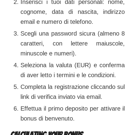
Inserisci i tuoi dati personali: nome,
cognome, data di nascita, indirizzo
email e numero di telefono.
Scegli una password sicura (almeno 8
caratteri, con lettere maiuscole,
minuscole e numeri).
Seleziona la valuta (EUR) e conferma
di aver letto i termini e le condizioni.
Completa la registrazione cliccando sul
link di verifica inviato via email.
Effettua il primo deposito per attivare il
bonus di benvenuto.
Calculating Your Bonus