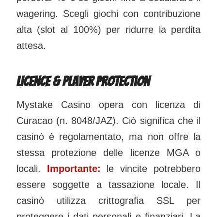
wagering. Scegli giochi con contribuzione
alta (slot al 100%) per ridurre la perdita
attesa.
Licence & Player Protection
Mystake Casino opera con licenza di
Curacao (n. 8048/JAZ). Ciò significa che il
casinò è regolamentato, ma non offre la
stessa protezione delle licenze MGA o
locali.
Importante:
le vincite potrebbero
essere soggette a tassazione locale. Il
casinò utilizza crittografia SSL per
proteggere i dati personali e finanziari. La