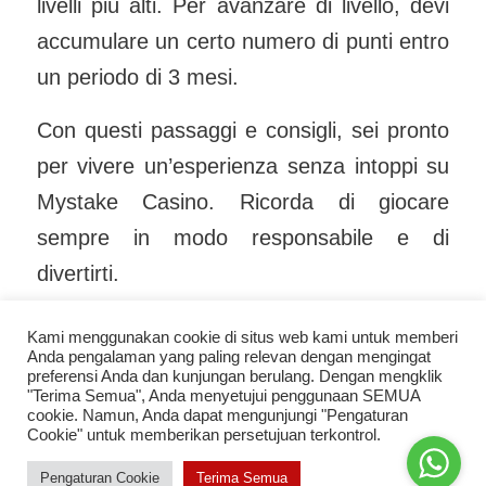
livelli più alti. Per avanzare di livello, devi
accumulare un certo numero di punti entro
un periodo di 3 mesi.
Con questi passaggi e consigli, sei pronto
per vivere un’esperienza senza intoppi su
Mystake Casino. Ricorda di giocare
sempre in modo responsabile e di
divertirti.
Kami menggunakan cookie di situs web kami untuk memberi
Anda pengalaman yang paling relevan dengan mengingat
preferensi Anda dan kunjungan berulang. Dengan mengklik
"Terima Semua", Anda menyetujui penggunaan SEMUA
cookie. Namun, Anda dapat mengunjungi "Pengaturan
Cookie" untuk memberikan persetujuan terkontrol.
Pengaturan Cookie
Terima Semua