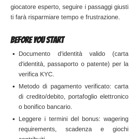
giocatore esperto, seguire i passaggi giusti
ti farà risparmiare tempo e frustrazione.
Before You Start
Documento d’identità valido (carta
d’identità, passaporto o patente) per la
verifica KYC.
Metodo di pagamento verificato: carta
di credito/debito, portafoglio elettronico
o bonifico bancario.
Leggere i termini del bonus: wagering
requirements, scadenza e giochi