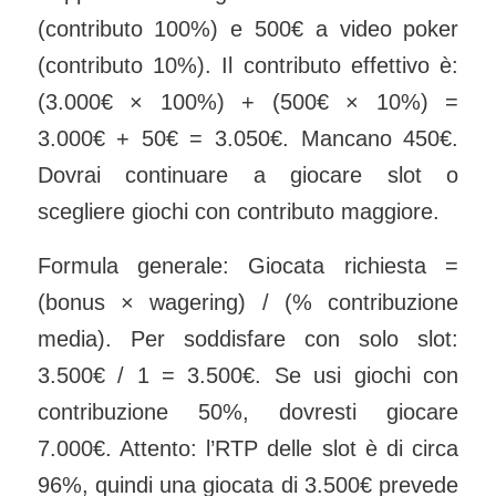
(contributo 100%) e 500€ a video poker
(contributo 10%). Il contributo effettivo è:
(3.000€ × 100%) + (500€ × 10%) =
3.000€ + 50€ = 3.050€. Mancano 450€.
Dovrai continuare a giocare slot o
scegliere giochi con contributo maggiore.
Formula generale: Giocata richiesta =
(bonus × wagering) / (% contribuzione
media). Per soddisfare con solo slot:
3.500€ / 1 = 3.500€. Se usi giochi con
contribuzione 50%, dovresti giocare
7.000€. Attento: l’RTP delle slot è di circa
96%, quindi una giocata di 3.500€ prevede