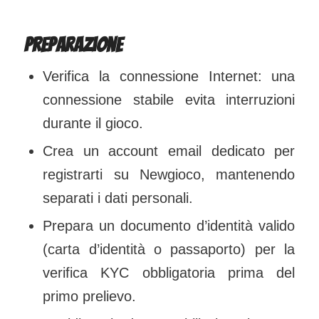
Preparazione
Verifica la connessione Internet: una
connessione stabile evita interruzioni
durante il gioco.
Crea un account email dedicato per
registrarti su Newgioco, mantenendo
separati i dati personali.
Prepara un documento d’identità valido
(carta d’identità o passaporto) per la
verifica KYC obbligatoria prima del
primo prelievo.