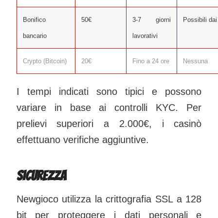
Bonifico
50€
3-7 giorni
Possibili dai
bancario
lavorativi
Crypto (Bitcoin)
20€
Fino a 24 ore
Nessuna
I tempi indicati sono tipici e possono
variare in base ai controlli KYC. Per
prelievi superiori a 2.000€, i casinò
effettuano verifiche aggiuntive.
Sicurezza
Newgioco utilizza la crittografia SSL a 128
bit per proteggere i dati personali e