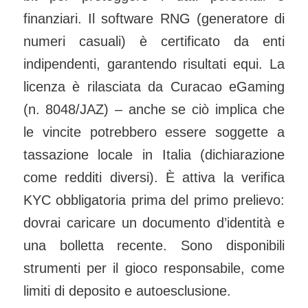
finanziari. Il software RNG (generatore di
numeri casuali) è certificato da enti
indipendenti, garantendo risultati equi. La
licenza è rilasciata da Curacao eGaming
(n. 8048/JAZ) – anche se ciò implica che
le vincite potrebbero essere soggette a
tassazione locale in Italia (dichiarazione
come redditi diversi). È attiva la verifica
KYC obbligatoria prima del primo prelievo:
dovrai caricare un documento d’identità e
una bolletta recente. Sono disponibili
strumenti per il gioco responsabile, come
limiti di deposito e autoesclusione.