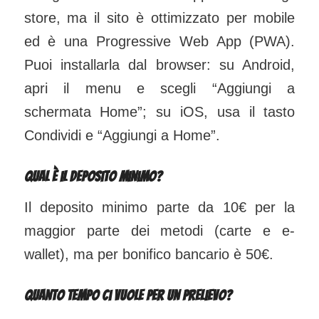
store, ma il sito è ottimizzato per mobile
ed è una Progressive Web App (PWA).
Puoi installarla dal browser: su Android,
apri il menu e scegli “Aggiungi a
schermata Home”; su iOS, usa il tasto
Condividi e “Aggiungi a Home”.
Qual è il deposito minimo?
Il deposito minimo parte da 10€ per la
maggior parte dei metodi (carte e e-
wallet), ma per bonifico bancario è 50€.
Quanto tempo ci vuole per un prelievo?