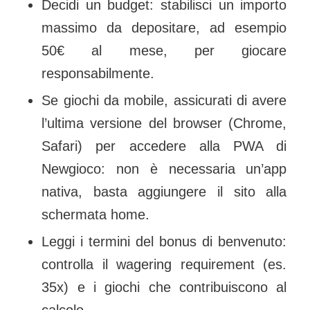
Decidi un budget: stabilisci un importo
massimo da depositare, ad esempio
50€ al mese, per giocare
responsabilmente.
Se giochi da mobile, assicurati di avere
l’ultima versione del browser (Chrome,
Safari) per accedere alla PWA di
Newgioco: non è necessaria un’app
nativa, basta aggiungere il sito alla
schermata home.
Leggi i termini del bonus di benvenuto:
controlla il wagering requirement (es.
35x) e i giochi che contribuiscono al
calcolo.