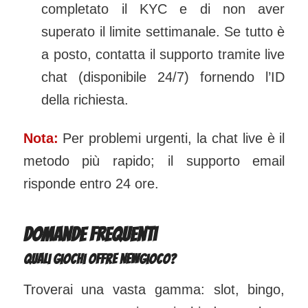
completato il KYC e di non aver
superato il limite settimanale. Se tutto è
a posto, contatta il supporto tramite live
chat (disponibile 24/7) fornendo l’ID
della richiesta.
Nota:
Per problemi urgenti, la chat live è il
metodo più rapido; il supporto email
risponde entro 24 ore.
Domande frequenti
Quali giochi offre Newgioco?
Troverai una vasta gamma: slot, bingo,