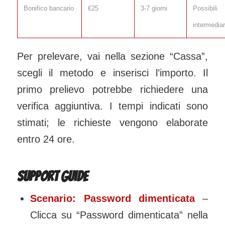
Bonifico bancario
€25
3-7 giorni
Possibili
intermediar
Per prelevare, vai nella sezione “Cassa”,
scegli il metodo e inserisci l’importo. Il
primo prelievo potrebbe richiedere una
verifica aggiuntiva. I tempi indicati sono
stimati; le richieste vengono elaborate
entro 24 ore.
Support Guide
Scenario: Password dimenticata
–
Clicca su “Password dimenticata” nella