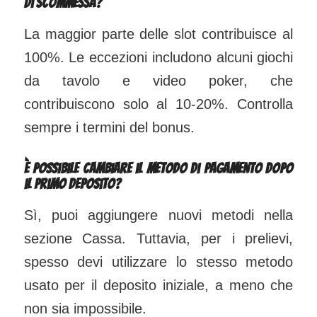
di scommessa?
La maggior parte delle slot contribuisce al
100%. Le eccezioni includono alcuni giochi
da tavolo e video poker, che
contribuiscono solo al 10-20%. Controlla
sempre i termini del bonus.
È possibile cambiare il metodo di pagamento dopo
il primo deposito?
Sì, puoi aggiungere nuovi metodi nella
sezione Cassa. Tuttavia, per i prelievi,
spesso devi utilizzare lo stesso metodo
usato per il deposito iniziale, a meno che
non sia impossibile.