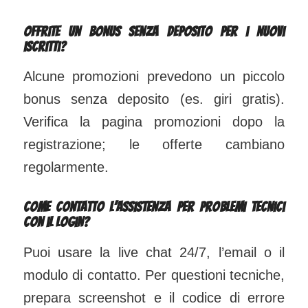
Offrite un bonus senza deposito per i nuovi
iscritti?
Alcune promozioni prevedono un piccolo
bonus senza deposito (es. giri gratis).
Verifica la pagina promozioni dopo la
registrazione; le offerte cambiano
regolarmente.
Come contatto l’assistenza per problemi tecnici
con il login?
Puoi usare la live chat 24/7, l’email o il
modulo di contatto. Per questioni tecniche,
prepara screenshot e il codice di errore