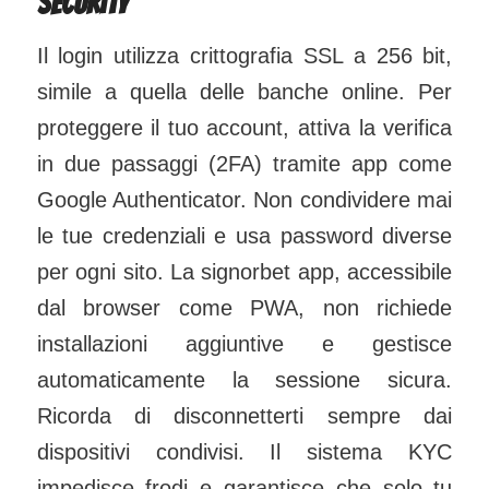
Security
Il login utilizza crittografia SSL a 256 bit,
simile a quella delle banche online. Per
proteggere il tuo account, attiva la verifica
in due passaggi (2FA) tramite app come
Google Authenticator. Non condividere mai
le tue credenziali e usa password diverse
per ogni sito. La signorbet app, accessibile
dal browser come PWA, non richiede
installazioni aggiuntive e gestisce
automaticamente la sessione sicura.
Ricorda di disconnetterti sempre dai
dispositivi condivisi. Il sistema KYC
impedisce frodi e garantisce che solo tu