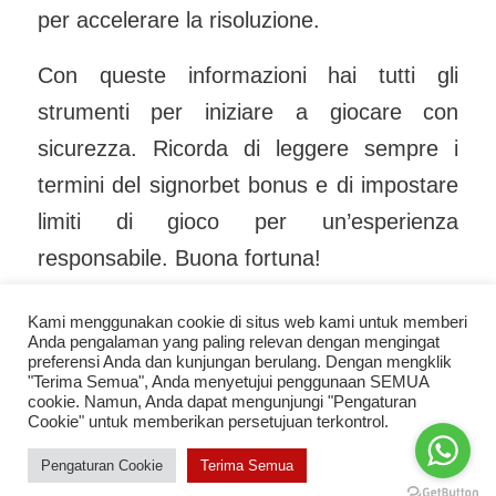
per accelerare la risoluzione.
Con queste informazioni hai tutti gli
strumenti per iniziare a giocare con
sicurezza. Ricorda di leggere sempre i
termini del signorbet bonus e di impostare
limiti di gioco per un’esperienza
responsabile. Buona fortuna!
Kami menggunakan cookie di situs web kami untuk memberi
Anda pengalaman yang paling relevan dengan mengingat
preferensi Anda dan kunjungan berulang. Dengan mengklik
"Terima Semua", Anda menyetujui penggunaan SEMUA
cookie. Namun, Anda dapat mengunjungi "Pengaturan
Cookie" untuk memberikan persetujuan terkontrol.
Pengaturan Cookie
Terima Semua
© Copyright - KURSUS GITAR DI BALI