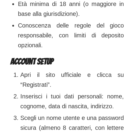
Età minima di 18 anni (o maggiore in
base alla giurisdizione).
Conoscenza delle regole del gioco
responsabile, con limiti di deposito
opzionali.
Account Setup
Apri il sito ufficiale e clicca su
“Registrati”.
Inserisci i tuoi dati personali: nome,
cognome, data di nascita, indirizzo.
Scegli un nome utente e una password
sicura (almeno 8 caratteri, con lettere