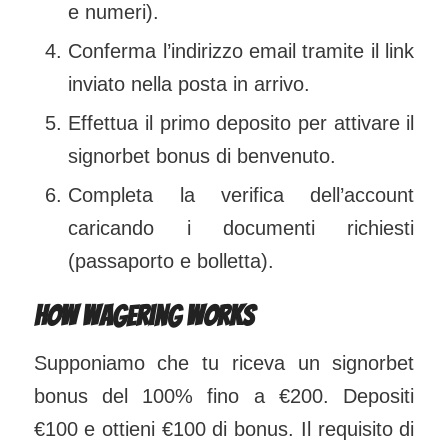
e numeri).
Conferma l’indirizzo email tramite il link
inviato nella posta in arrivo.
Effettua il primo deposito per attivare il
signorbet bonus di benvenuto.
Completa la verifica dell’account
caricando i documenti richiesti
(passaporto e bolletta).
How Wagering Works
Supponiamo che tu riceva un signorbet
bonus del 100% fino a €200. Depositi
€100 e ottieni €100 di bonus. Il requisito di