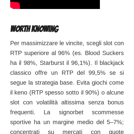
Worth Knowing
Per massimizzare le vincite, scegli slot con
RTP superiore al 96% (es. Blood Suckers
ha il 98%, Starburst il 96,1%). Il blackjack
classico offre un RTP del 99,5% se si
segue la strategia base. Evita giochi come
il keno (RTP spesso sotto il 90%) o alcune
slot con volatilità altissima senza bonus
frequenti. La signorbet scommesse
sportive ha un margine medio del 5–7%;
concentrati su mercati con quote