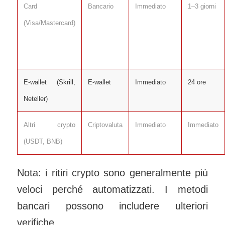
Card
Bancario
Immediato
1–3 giorni
(Visa/Mastercard)
E-wallet (Skrill,
E-wallet
Immediato
24 ore
Neteller)
Altri crypto
Criptovaluta
Immediato
Immediato
(USDT, BNB)
Nota: i ritiri crypto sono generalmente più
veloci perché automatizzati. I metodi
bancari possono includere ulteriori
verifiche.