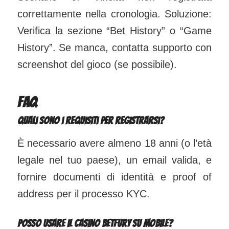
correttamente nella cronologia. Soluzione:
Verifica la sezione “Bet History” o “Game
History”. Se manca, contatta supporto con
screenshot del gioco (se possibile).
FAQ
Quali sono i requisiti per registrarsi?
È necessario avere almeno 18 anni (o l’età
legale nel tuo paese), un email valida, e
fornire documenti di identità e proof of
address per il processo KYC.
Posso usare il casino Betfury su mobile?