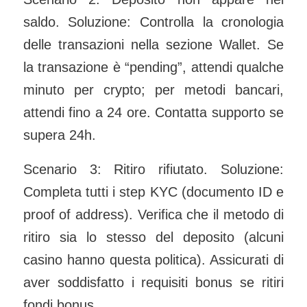
saldo. Soluzione: Controlla la cronologia
delle transazioni nella sezione Wallet. Se
la transazione è “pending”, attendi qualche
minuto per crypto; per metodi bancari,
attendi fino a 24 ore. Contatta supporto se
supera 24h.
Scenario 3: Ritiro rifiutato. Soluzione:
Completa tutti i step KYC (documento ID e
proof of address). Verifica che il metodo di
ritiro sia lo stesso del deposito (alcuni
casino hanno questa politica). Assicurati di
aver soddisfatto i requisiti bonus se ritiri
fondi bonus.