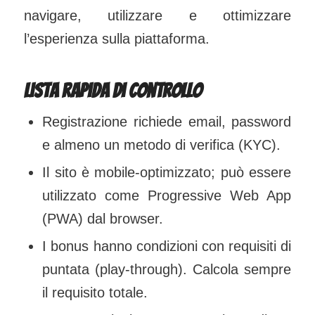
navigare, utilizzare e ottimizzare
l’esperienza sulla piattaforma.
Lista rapida di controllo
Registrazione richiede email, password
e almeno un metodo di verifica (KYC).
Il sito è mobile-optimizzato; può essere
utilizzato come Progressive Web App
(PWA) dal browser.
I bonus hanno condizioni con requisiti di
puntata (play-through). Calcola sempre
il requisito totale.