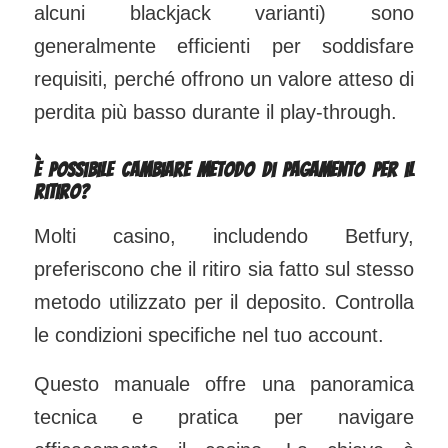
alcuni blackjack varianti) sono
generalmente efficienti per soddisfare
requisiti, perché offrono un valore atteso di
perdita più basso durante il play-through.
È possibile cambiare metodo di pagamento per il
ritiro?
Molti casino, includendo Betfury,
preferiscono che il ritiro sia fatto sul stesso
metodo utilizzato per il deposito. Controlla
le condizioni specifiche nel tuo account.
Questo manuale offre una panoramica
tecnica e pratica per navigare