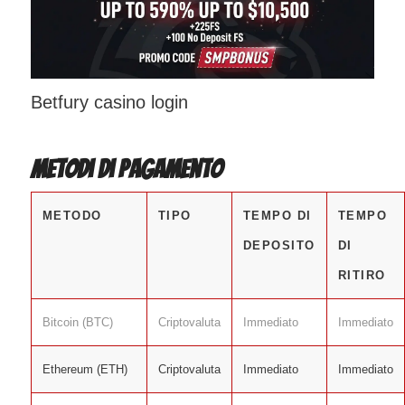
Betfury casino login
Metodi di pagamento
METODO
TIPO
TEMPO DI
TEMPO
DEPOSITO
DI
RITIRO
Bitcoin (BTC)
Criptovaluta
Immediato
Immediato
Ethereum (ETH)
Criptovaluta
Immediato
Immediato