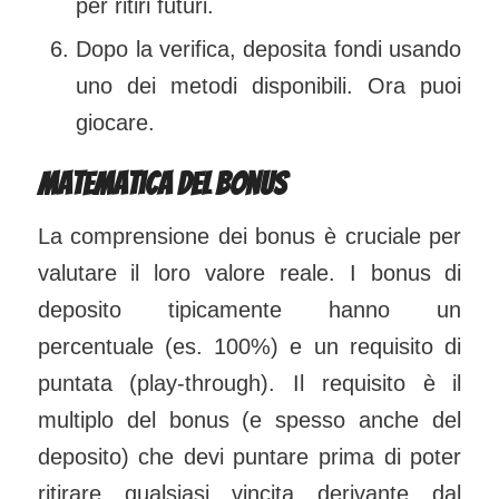
per ritiri futuri.
Dopo la verifica, deposita fondi usando
uno dei metodi disponibili. Ora puoi
giocare.
Matematica del bonus
La comprensione dei bonus è cruciale per
valutare il loro valore reale. I bonus di
deposito tipicamente hanno un
percentuale (es. 100%) e un requisito di
puntata (play-through). Il requisito è il
multiplo del bonus (e spesso anche del
deposito) che devi puntare prima di poter
ritirare qualsiasi vincita derivante dal