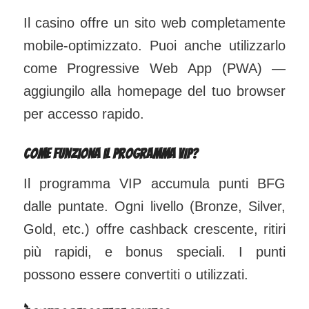
Il casino offre un sito web completamente
mobile-optimizzato. Puoi anche utilizzarlo
come Progressive Web App (PWA) —
aggiungilo alla homepage del tuo browser
per accesso rapido.
Come funziona il programma VIP?
Il programma VIP accumula punti BFG
dalle puntate. Ogni livello (Bronze, Silver,
Gold, etc.) offre cashback crescente, ritiri
più rapidi, e bonus speciali. I punti
possono essere convertiti o utilizzati.