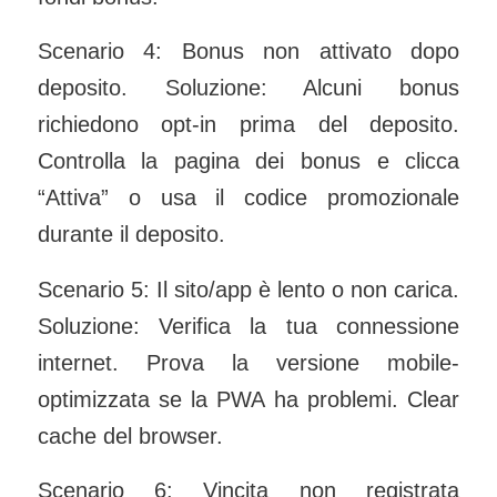
Scenario 4: Bonus non attivato dopo
deposito. Soluzione: Alcuni bonus
richiedono opt-in prima del deposito.
Controlla la pagina dei bonus e clicca
“Attiva” o usa il codice promozionale
durante il deposito.
Scenario 5: Il sito/app è lento o non carica.
Soluzione: Verifica la tua connessione
internet. Prova la versione mobile-
optimizzata se la PWA ha problemi. Clear
cache del browser.
Scenario 6: Vincita non registrata