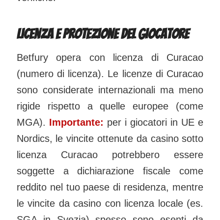
Licenza e protezione del giocatore
Betfury opera con licenza di Curacao
(numero di licenza). Le licenze di Curacao
sono considerate internazionali ma meno
rigide rispetto a quelle europee (come
MGA).
Importante:
per i giocatori in UE e
Nordics, le vincite ottenute da casino sotto
licenza Curacao potrebbero essere
soggette a dichiarazione fiscale come
reddito nel tuo paese di residenza, mentre
le vincite da casino con licenza locale (es.
SGA in Svezia) spesso sono esenti da