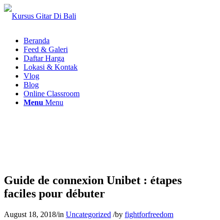
Beranda
Feed & Galeri
Daftar Harga
Lokasi & Kontak
Vlog
Blog
Online Classroom
Menu
Menu
Guide de connexion Unibet : étapes
faciles pour débuter
August 18, 2018
/
in
Uncategorized
/
by
fightforfreedom