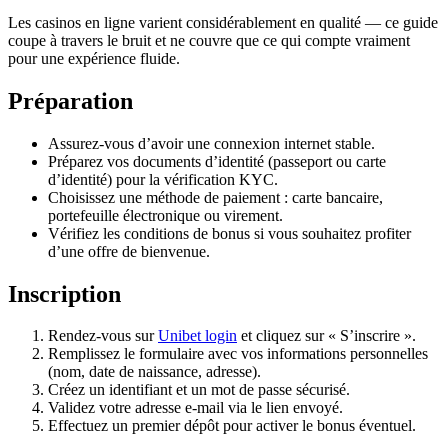
Les casinos en ligne varient considérablement en qualité — ce guide
coupe à travers le bruit et ne couvre que ce qui compte vraiment
pour une expérience fluide.
Préparation
Assurez-vous d’avoir une connexion internet stable.
Préparez vos documents d’identité (passeport ou carte
d’identité) pour la vérification KYC.
Choisissez une méthode de paiement : carte bancaire,
portefeuille électronique ou virement.
Vérifiez les conditions de bonus si vous souhaitez profiter
d’une offre de bienvenue.
Inscription
Rendez-vous sur
Unibet login
et cliquez sur « S’inscrire ».
Remplissez le formulaire avec vos informations personnelles
(nom, date de naissance, adresse).
Créez un identifiant et un mot de passe sécurisé.
Validez votre adresse e-mail via le lien envoyé.
Effectuez un premier dépôt pour activer le bonus éventuel.