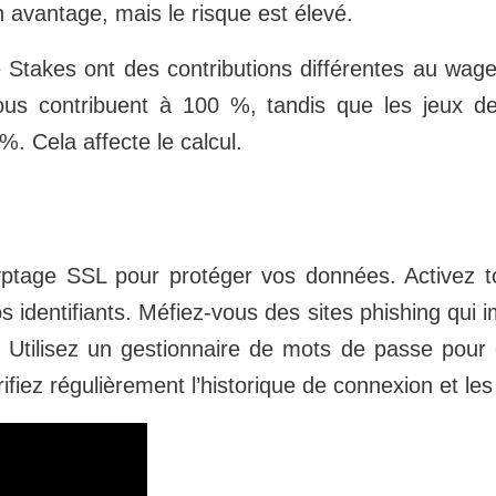
un avantage, mais le risque est élevé.
 Stakes ont des contributions différentes au wag
us contribuent à 100 %, tandis que les jeux d
%. Cela affecte le calcul.
cryptage SSL pour protéger vos données. Activez t
 identifiants. Méfiez-vous des sites phishing qui im
e. Utilisez un gestionnaire de mots de passe pou
fiez régulièrement l’historique de connexion et les 