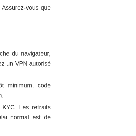
o. Assurez-vous que
ache du navigateur,
isez un VPN autorisé
épôt minimum, code
h.
n KYC. Les retraits
lai normal est de