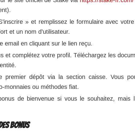
nt).
S’inscrire » et remplissez le formulaire avec votr
rt et un nom d’utilisateur.
 email en cliquant sur le lien reçu.
 et complétez votre profil. Téléchargez les docum
entité.
re premier dépôt via la section caisse. Vous po
to-monnaies ou méthodes fiat.
bonus de bienvenue si vous le souhaitez, mais li
des bonus