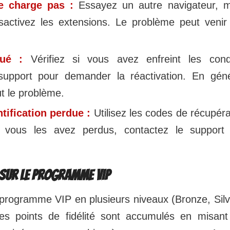
e charge pas :
Essayez un autre navigateur, me
ésactivez les extensions. Le problème peut venir
ué :
Vérifiez si vous avez enfreint les conditi
support pour demander la réactivation. En généra
ut le problème.
tification perdue :
Utilisez les codes de récupéra
 Si vous les avez perdus, contactez le suppor
é sur le programme VIP
programme VIP en plusieurs niveaux (Bronze, Silve
es points de fidélité sont accumulés en misant