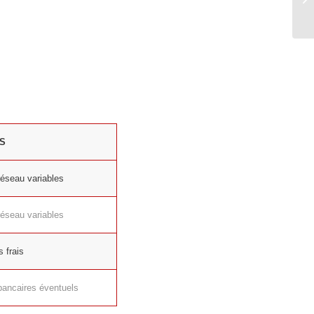
re
IS
réseau variables
réseau variables
s frais
bancaires éventuels