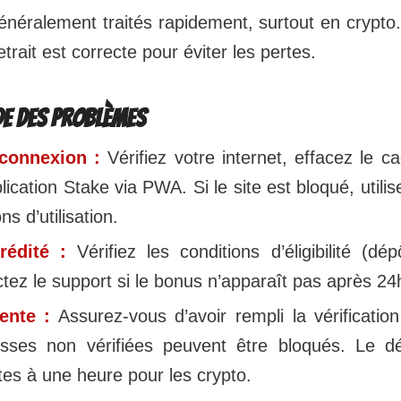
généralement traités rapidement, surtout en crypt
trait est correcte pour éviter les pertes.
de des problèmes
connexion :
Vérifiez votre internet, effacez le c
pplication Stake via PWA. Si le site est bloqué, util
ns d’utilisation.
édité :
Vérifiez les conditions d’éligibilité (d
tez le support si le bonus n’apparaît pas après 24
ente :
Assurez-vous d’avoir rempli la vérificatio
sses non vérifiées peuvent être bloqués. Le dé
es à une heure pour les crypto.