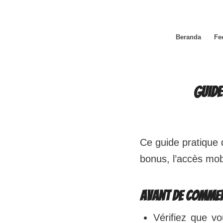
Beranda
Fe
Guide
Ce guide pratique
bonus, l’accès mob
Avant de comme
Vérifiez que v