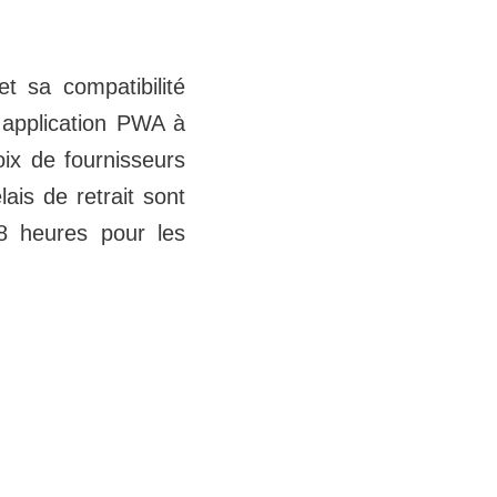
et sa compatibilité
 application PWA à
ix de fournisseurs
ais de retrait sont
8 heures pour les