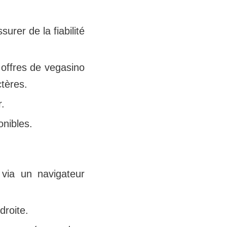
urer de la fiabilité
offres de vegasino
ctères.
.
nibles.
via un navigateur
droite.