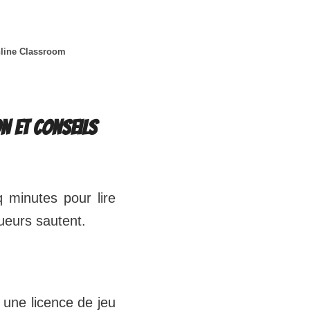
line Classroom
on et conseils
 minutes pour lire
oueurs sautent.
 une licence de jeu