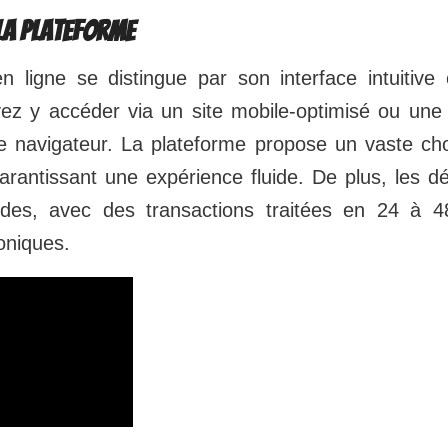
la plateforme
 ligne se distingue par son interface intuitive 
ez y accéder via un site mobile-optimisé ou une
re navigateur. La plateforme propose un vaste cho
arantissant une expérience fluide. De plus, les dél
ides, avec des transactions traitées en 24 à 4
roniques.