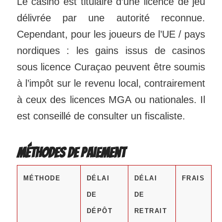
Le casino est titulaire d’une licence de jeu
délivrée par une autorité reconnue.
Cependant, pour les joueurs de l’UE / pays
nordiques : les gains issus de casinos
sous licence Curaçao peuvent être soumis
à l’impôt sur le revenu local, contrairement
à ceux des licences MGA ou nationales. Il
est conseillé de consulter un fiscaliste.
Méthodes de paiement
MÉTHODE
DÉLAI
DÉLAI
FRAIS
DE
DE
DÉPÔT
RETRAIT