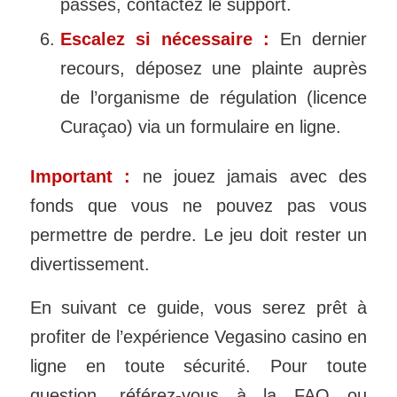
passés, contactez le support.
Escalez si nécessaire :
En dernier
recours, déposez une plainte auprès
de l’organisme de régulation (licence
Curaçao) via un formulaire en ligne.
Important :
ne jouez jamais avec des
fonds que vous ne pouvez pas vous
permettre de perdre. Le jeu doit rester un
divertissement.
En suivant ce guide, vous serez prêt à
profiter de l’expérience Vegasino casino en
ligne en toute sécurité. Pour toute
question, référez-vous à la FAQ ou