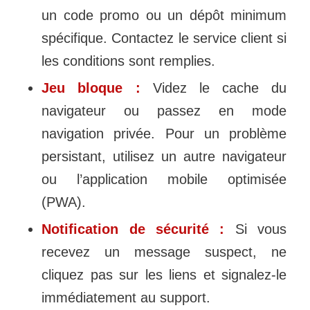
un code promo ou un dépôt minimum
spécifique. Contactez le service client si
les conditions sont remplies.
Jeu bloque :
Videz le cache du
navigateur ou passez en mode
navigation privée. Pour un problème
persistant, utilisez un autre navigateur
ou l’application mobile optimisée
(PWA).
Notification de sécurité :
Si vous
recevez un message suspect, ne
cliquez pas sur les liens et signalez-le
immédiatement au support.