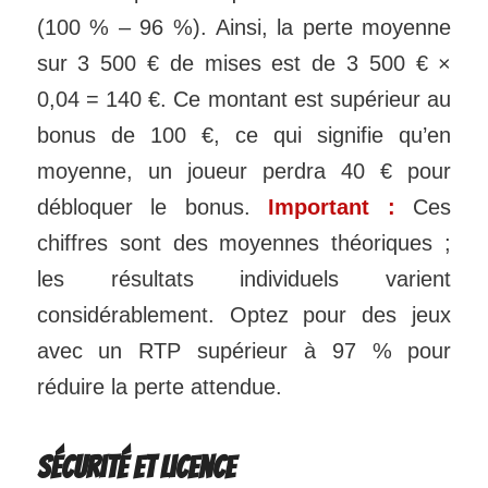
(100 % – 96 %). Ainsi, la perte moyenne
sur 3 500 € de mises est de 3 500 € ×
0,04 = 140 €. Ce montant est supérieur au
bonus de 100 €, ce qui signifie qu’en
moyenne, un joueur perdra 40 € pour
débloquer le bonus.
Important :
Ces
chiffres sont des moyennes théoriques ;
les résultats individuels varient
considérablement. Optez pour des jeux
avec un RTP supérieur à 97 % pour
réduire la perte attendue.
Sécurité et licence