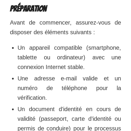
Préparation
Avant de commencer, assurez-vous de
disposer des éléments suivants :
Un appareil compatible (smartphone,
tablette ou ordinateur) avec une
connexion Internet stable.
Une adresse e-mail valide et un
numéro de téléphone pour la
vérification.
Un document d’identité en cours de
validité (passeport, carte d’identité ou
permis de conduire) pour le processus