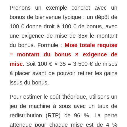
Prenons un exemple concret avec un
bonus de bienvenue typique : un dépôt de
100 € donne droit à 100 € de bonus, avec
une exigence de mise de 35x le montant
du bonus. Formule :
Mise totale requise
= montant du bonus × exigence de
mise
. Soit 100 € × 35 = 3 500 € de mises
à placer avant de pouvoir retirer les gains
issus du bonus.
Pour estimer le coût théorique, utilisons un
jeu de machine à sous avec un taux de
redistribution (RTP) de 96 %. La perte
attendue pour chaque mise est de 4 %