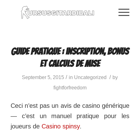
Guide pratique : inscription, bonus
et calculs de mise
/
/
September 5, 2015
in
Uncategorized
by
fightforfreedom
Ceci n’est pas un avis de casino générique
— c’est un manuel pratique pour les
joueurs de
Casino spinsy
.