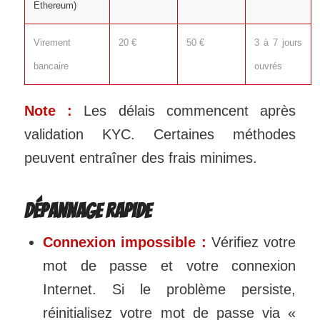
Ethereum)
Virement
20 €
50 €
3 à 7 jours
bancaire
ouvrés
Note :
Les délais commencent après
validation KYC. Certaines méthodes
peuvent entraîner des frais minimes.
Dépannage rapide
Connexion impossible :
Vérifiez votre
mot de passe et votre connexion
Internet. Si le problème persiste,
réinitialisez votre mot de passe via «