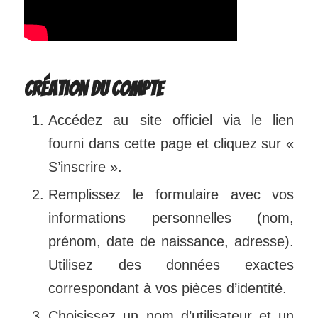
Création du compte
Accédez au site officiel via le lien
fourni dans cette page et cliquez sur «
S’inscrire ».
Remplissez le formulaire avec vos
informations personnelles (nom,
prénom, date de naissance, adresse).
Utilisez des données exactes
correspondant à vos pièces d’identité.
Choisissez un nom d’utilisateur et un