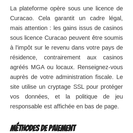
La plateforme opère sous une licence de
Curacao. Cela garantit un cadre légal,
mais attention : les gains issus de casinos
sous licence Curacao peuvent être soumis
à l’impôt sur le revenu dans votre pays de
résidence, contrairement aux casinos
agréés MGA ou locaux. Renseignez-vous
auprès de votre administration fiscale. Le
site utilise un cryptage SSL pour protéger
vos données, et la politique de jeu
responsable est affichée en bas de page.
Méthodes de paiement