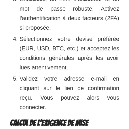
mot de passe robuste. Activez
l’authentification à deux facteurs (2FA)
si proposée.
Sélectionnez votre devise préférée
(EUR, USD, BTC, etc.) et acceptez les
conditions générales après les avoir
lues attentivement.
Validez votre adresse e-mail en
cliquant sur le lien de confirmation
reçu. Vous pouvez alors vous
connecter.
Calcul de l’exigence de mise