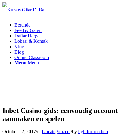
Beranda
Feed & Galeri
Daftar Harga
Lokasi & Kontak
Vlog
Blog
Online Classroom
Menu
Menu
Inbet Casino-gids: eenvoudig account
aanmaken en spelen
October 12, 2017
/
in
Uncategorized
/
by
fightforfreedom