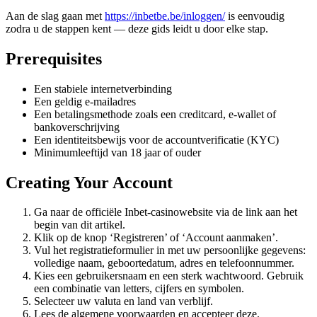
Aan de slag gaan met
https://inbetbe.be/inloggen/
is eenvoudig
zodra u de stappen kent — deze gids leidt u door elke stap.
Prerequisites
Een stabiele internetverbinding
Een geldig e-mailadres
Een betalingsmethode zoals een creditcard, e-wallet of
bankoverschrijving
Een identiteitsbewijs voor de accountverificatie (KYC)
Minimumleeftijd van 18 jaar of ouder
Creating Your Account
Ga naar de officiële Inbet-casinowebsite via de link aan het
begin van dit artikel.
Klik op de knop ‘Registreren’ of ‘Account aanmaken’.
Vul het registratieformulier in met uw persoonlijke gegevens:
volledige naam, geboortedatum, adres en telefoonnummer.
Kies een gebruikersnaam en een sterk wachtwoord. Gebruik
een combinatie van letters, cijfers en symbolen.
Selecteer uw valuta en land van verblijf.
Lees de algemene voorwaarden en accepteer deze.