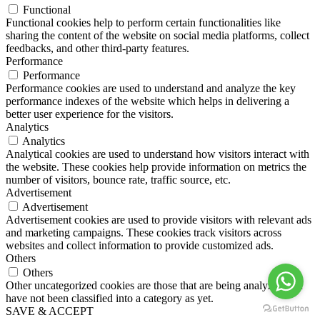
Functional
Functional cookies help to perform certain functionalities like
sharing the content of the website on social media platforms, collect
feedbacks, and other third-party features.
Performance
Performance
Performance cookies are used to understand and analyze the key
performance indexes of the website which helps in delivering a
better user experience for the visitors.
Analytics
Analytics
Analytical cookies are used to understand how visitors interact with
the website. These cookies help provide information on metrics the
number of visitors, bounce rate, traffic source, etc.
Advertisement
Advertisement
Advertisement cookies are used to provide visitors with relevant ads
and marketing campaigns. These cookies track visitors across
websites and collect information to provide customized ads.
Others
Others
Other uncategorized cookies are those that are being analyzed and
have not been classified into a category as yet.
SAVE & ACCEPT