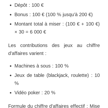
Dépôt : 100 €
Bonus : 100 € (100 % jusqu’à 200 €)
Montant total à miser : (100 € + 100 €)
× 30 = 6 000 €
Les contributions des jeux au chiffre
d’affaires varient :
Machines à sous : 100 %
Jeux de table (blackjack, roulette) : 10
%
Vidéo poker : 20 %
Formule du chiffre d’affaires effectif : Mise