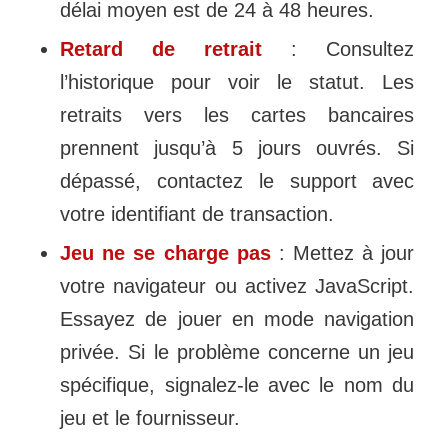
délai moyen est de 24 à 48 heures.
Retard de retrait
: Consultez
l’historique pour voir le statut. Les
retraits vers les cartes bancaires
prennent jusqu’à 5 jours ouvrés. Si
dépassé, contactez le support avec
votre identifiant de transaction.
Jeu ne se charge pas
: Mettez à jour
votre navigateur ou activez JavaScript.
Essayez de jouer en mode navigation
privée. Si le problème concerne un jeu
spécifique, signalez-le avec le nom du
jeu et le fournisseur.