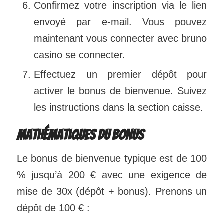
Confirmez votre inscription via le lien
envoyé par e-mail. Vous pouvez
maintenant vous connecter avec bruno
casino se connecter.
Effectuez un premier dépôt pour
activer le bonus de bienvenue. Suivez
les instructions dans la section caisse.
Mathématiques du bonus
Le bonus de bienvenue typique est de 100
% jusqu’à 200 € avec une exigence de
mise de 30x (dépôt + bonus). Prenons un
dépôt de 100 € :