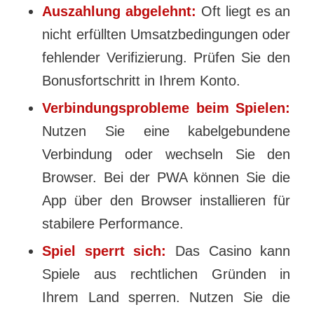
Auszahlung abgelehnt:
Oft liegt es an
nicht erfüllten Umsatzbedingungen oder
fehlender Verifizierung. Prüfen Sie den
Bonusfortschritt in Ihrem Konto.
Verbindungsprobleme beim Spielen:
Nutzen Sie eine kabelgebundene
Verbindung oder wechseln Sie den
Browser. Bei der PWA können Sie die
App über den Browser installieren für
stabilere Performance.
Spiel sperrt sich:
Das Casino kann
Spiele aus rechtlichen Gründen in
Ihrem Land sperren. Nutzen Sie die