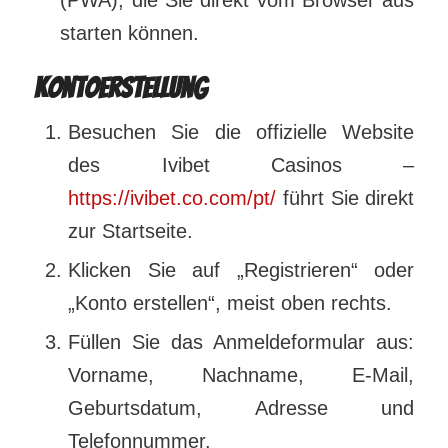
starten können.
Kontoerstellung
Besuchen Sie die offizielle Website
des Ivibet Casinos –
https://ivibet.co.com/pt/
führt Sie direkt
zur Startseite.
Klicken Sie auf „Registrieren“ oder
„Konto erstellen“, meist oben rechts.
Füllen Sie das Anmeldeformular aus:
Vorname, Nachname, E‑Mail,
Geburtsdatum, Adresse und
Telefonnummer.