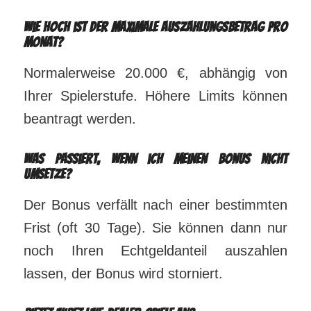
Wie hoch ist der maximale Auszahlungsbetrag pro
Monat?
Normalerweise 20.000 €, abhängig von
Ihrer Spielerstufe. Höhere Limits können
beantragt werden.
Was passiert, wenn ich meinen Bonus nicht
umsetze?
Der Bonus verfällt nach einer bestimmten
Frist (oft 30 Tage). Sie können dann nur
noch Ihren Echtgeldanteil auszahlen
lassen, der Bonus wird storniert.