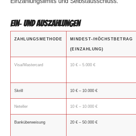
Einzahlungslimits und Selbstausschluss.
Ein‑ und Auszahlungen
ZAHLUNGSMETHODE
MINDEST‑/HÖCHSTBETRAG
(EINZAHLUNG)
Visa/Mastercard
10 € – 5.000 €
Skrill
10 € – 10.000 €
Neteller
10 € – 10.000 €
Banküberweisung
20 € – 50.000 €