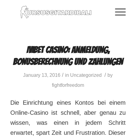
Ivibet Casino: Anmeldung,
Bonusberechnung und Zahlungen
/
/
January 13, 2016
in
Uncategorized
by
fightforfreedom
Die Einrichtung eines Kontos bei einem
Online-Casino ist schnell, aber genau zu
wissen, was einen in jedem Schritt
erwartet, spart Zeit und Frustration. Dieser