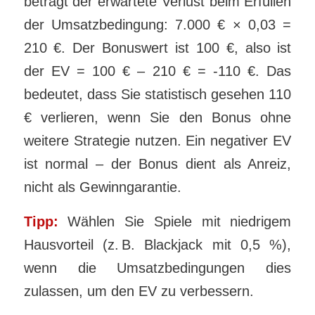
beträgt der erwartete Verlust beim Erfüllen
der Umsatzbedingung: 7.000 € × 0,03 =
210 €. Der Bonuswert ist 100 €, also ist
der EV = 100 € – 210 € = -110 €. Das
bedeutet, dass Sie statistisch gesehen 110
€ verlieren, wenn Sie den Bonus ohne
weitere Strategie nutzen. Ein negativer EV
ist normal – der Bonus dient als Anreiz,
nicht als Gewinngarantie.
Tipp:
Wählen Sie Spiele mit niedrigem
Hausvorteil (z. B. Blackjack mit 0,5 %),
wenn die Umsatzbedingungen dies
zulassen, um den EV zu verbessern.