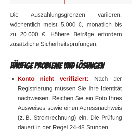
Die Auszahlungsgrenzen variieren:
wöchentlich meist 5.000 €, monatlich bis
zu 20.000 €. Höhere Beträge erfordern
zusätzliche Sicherheitsprüfungen.
Häufige Probleme und Lösungen
Konto nicht verifiziert:
Nach der
Registrierung müssen Sie Ihre Identität
nachweisen. Reichen Sie ein Foto Ihres
Ausweises sowie einen Adressnachweis
(z. B. Stromrechnung) ein. Die Prüfung
dauert in der Regel 24‑48 Stunden.