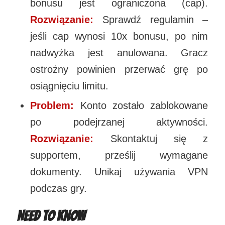
bonusu jest ograniczona (cap).
Rozwiązanie:
Sprawdź regulamin –
jeśli cap wynosi 10x bonusu, po nim
nadwyżka jest anulowana. Gracz
ostrożny powinien przerwać grę po
osiągnięciu limitu.
Problem:
Konto zostało zablokowane
po podejrzanej aktywności.
Rozwiązanie:
Skontaktuj się z
supportem, prześlij wymagane
dokumenty. Unikaj używania VPN
podczas gry.
Need to Know