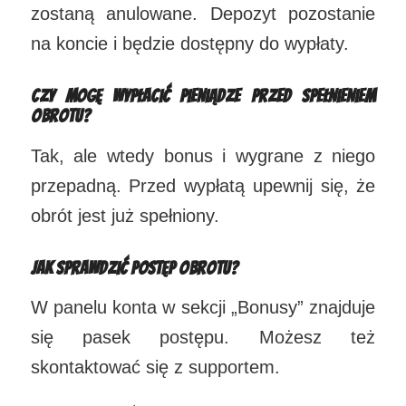
zostaną anulowane. Depozyt pozostanie
na koncie i będzie dostępny do wypłaty.
Czy mogę wypłacić pieniądze przed spełnieniem
obrotu?
Tak, ale wtedy bonus i wygrane z niego
przepadną. Przed wypłatą upewnij się, że
obrót jest już spełniony.
Jak sprawdzić postęp obrotu?
W panelu konta w sekcji „Bonusy” znajduje
się pasek postępu. Możesz też
skontaktować się z supportem.