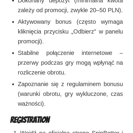
Dokonany depozyt (minimalna kwota
zależy od promocji, zwykle 20–50 PLN).
Aktywowany bonus (często wymaga
kliknięcia przycisku „Odbierz” w panelu
promocji).
Stabilne połączenie internetowe –
przerwy podczas gry mogą wpłynąć na
rozliczenie obrotu.
Zapoznanie się z regulaminem bonusu
(warunki obrotu, gry wykluczone, czas
ważności).
Registration
Wejdź na oficjalną stronę SpinBetter i