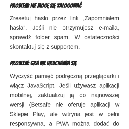
Problem: Nie mogę się zalogować
Zresetuj hasło przez link „Zapomniałem
hasła”. Jeśli nie otrzymujesz e-maila,
sprawdź folder spam. W ostateczności
skontaktuj się z supportem.
Problem: Gra nie uruchamia się
Wyczyść pamięć podręczną przeglądarki i
włącz JavaScript. Jeśli używasz aplikacji
mobilnej, zaktualizuj ją do najnowszej
wersji (Betsafe nie oferuje aplikacji w
Sklepie Play, ale witryna jest w pełni
responsywna, a PWA można dodać do