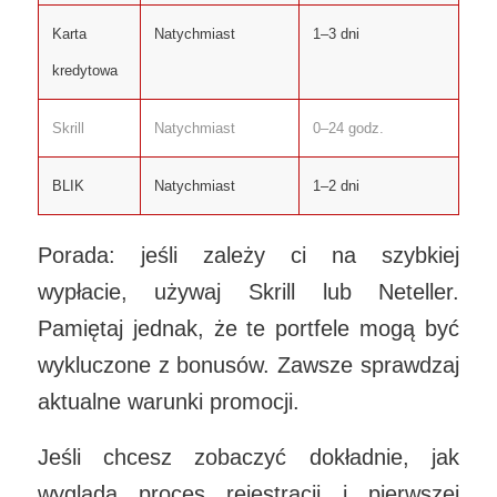
Karta
Natychmiast
1–3 dni
kredytowa
Skrill
Natychmiast
0–24 godz.
BLIK
Natychmiast
1–2 dni
Porada: jeśli zależy ci na szybkiej
wypłacie, używaj Skrill lub Neteller.
Pamiętaj jednak, że te portfele mogą być
wykluczone z bonusów. Zawsze sprawdzaj
aktualne warunki promocji.
Jeśli chcesz zobaczyć dokładnie, jak
wygląda proces rejestracji i pierwszej