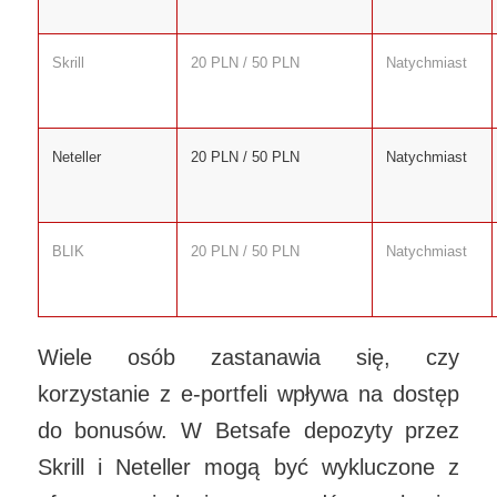
Skrill
20 PLN / 50 PLN
Natychmiast
Neteller
20 PLN / 50 PLN
Natychmiast
BLIK
20 PLN / 50 PLN
Natychmiast
Wiele osób zastanawia się, czy
korzystanie z e-portfeli wpływa na dostęp
do bonusów. W Betsafe depozyty przez
Skrill i Neteller mogą być wykluczone z