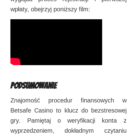
wpłaty, obejrzyj poniższy film:
Podsumowanie
Znajomość procedur finansowych w
Betsafe Casino to klucz do bezstresowej
gry. Pamiętaj o weryfikacji konta z
wyprzedzeniem, dokładnym czytaniu