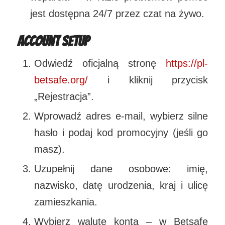
jest dostępna 24/7 przez czat na żywo.
Account Setup
Odwiedź oficjalną stronę
https://pl-
betsafe.org/
i kliknij przycisk
„Rejestracja”.
Wprowadź adres e-mail, wybierz silne
hasło i podaj kod promocyjny (jeśli go
masz).
Uzupełnij dane osobowe: imię,
nazwisko, datę urodzenia, kraj i ulicę
zamieszkania.
Wybierz walutę konta – w Betsafe