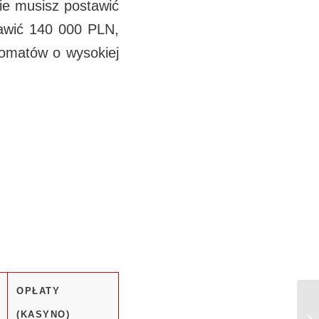
ie musisz postawić
awić 140 000 PLN,
tomatów o wysokiej
OPŁATY
Sc
(KASYNO)
Pr