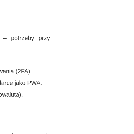
 – potrzeby przy
wania (2FA).
ądarce jako PWA.
owaluta).