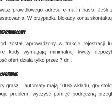
asz prawidłowego adresu e-mail i hasła. Jeśli 
 resetowania. W przypadku blokady konta skontaktu
nieprawidłowy
kod został wprowadzony w trakcie rejestracji l
tóre kody wymagają minimalnej kwoty depozy
ć ofert działa tylko przez 7 dni.
 poprawnie
gry grasz – automaty mają 100% wkładu, gry stoło
puje problem, wyczyść pamięć podręczną przegl