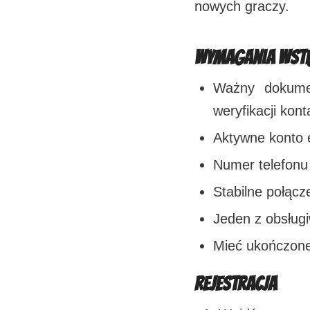
nowych graczy.
Wymagania wst
Ważny dokumen
weryfikacji kont
Aktywne konto e
Numer telefonu 
Stabilne połącz
Jeden z obsługi
Mieć ukończone 
Rejestracja