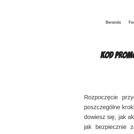
Beranda
Fe
Kod promoc
Rozpoczęcie pr
poszczególne kroki
dowiesz się, jak a
jak bezpiecznie z