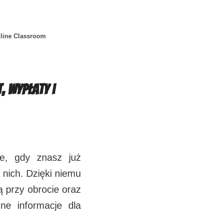
line Classroom
, wypłaty i
e, gdy znasz już
 nich. Dzięki niemu
ą przy obrocie oraz
zne informacje dla