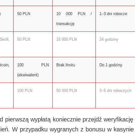
)
50 PLN
10 000 PLN /
1–3 dni robocze
transakcję
krill,
50 PLN
15 000 PLN
24 godziny
oin,
100 PLN
Brak limitu
Do 1 godziny
(ekwiwalent)
100 PLN
50 000 PLN
3–5 dni roboczych
 pierwszą wypłatą koniecznie przejdź weryfikację
ień. W przypadku wygranych z bonusu w kasynie 