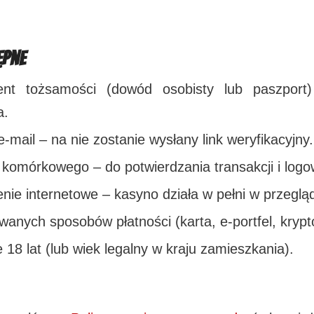
ępne
t tożsamości (dowód osobisty lub paszport)
a.
-mail – na nie zostanie wysłany link weryfikacyjny.
komórkowego – do potwierdzania transakcji i logo
enie internetowe – kasyno działa w pełni w przegl
wanych sposobów płatności (karta, e-portfel, krypt
18 lat (lub wiek legalny w kraju zamieszkania).