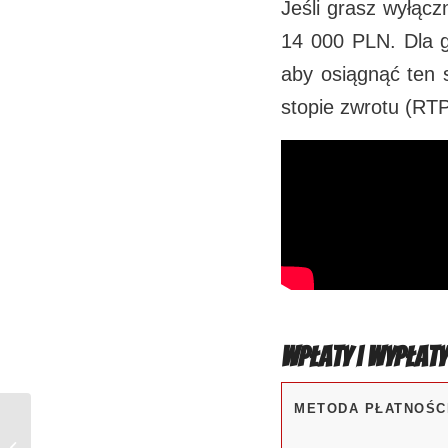
Jeśli grasz wyłąc
14 000 PLN. Dla 
aby osiągnąć ten 
stopie zwrotu (RTP
Wpłaty i wypłaty
METODA PŁATNOŚC
Calcolo del bonus di Casino Midas: