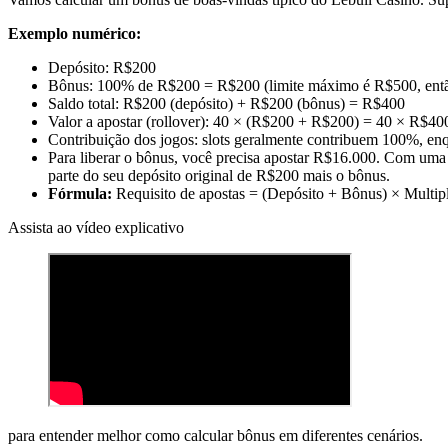
Exemplo numérico:
Depósito: R$200
Bônus: 100% de R$200 = R$200 (limite máximo é R$500, então
Saldo total: R$200 (depósito) + R$200 (bônus) = R$400
Valor a apostar (rollover): 40 × (R$200 + R$200) = 40 × R$4
Contribuição dos jogos: slots geralmente contribuem 100%, enq
Para liberar o bônus, você precisa apostar R$16.000. Com uma
parte do seu depósito original de R$200 mais o bônus.
Fórmula:
Requisito de apostas = (Depósito + Bônus) × Multip
Assista ao vídeo explicativo
para entender melhor como calcular bônus em diferentes cenários.