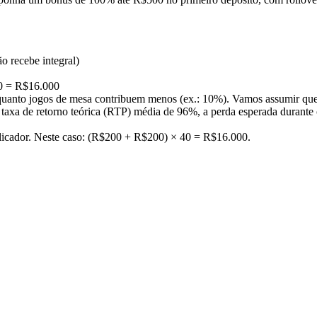
 recebe integral)
00 = R$16.000
uanto jogos de mesa contribuem menos (ex.: 10%). Vamos assumir que v
 taxa de retorno teórica (RTP) média de 96%, a perda esperada durant
licador. Neste caso: (R$200 + R$200) × 40 = R$16.000.