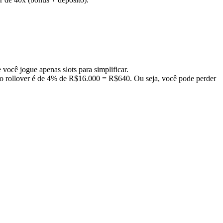
ocê jogue apenas slots para simplificar.
e o rollover é de 4% de R$16.000 = R$640. Ou seja, você pode perder