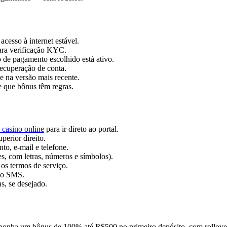
cesso à internet estável.
ara verificação KYC.
o de pagamento escolhido está ativo.
recuperação de conta.
 na versão mais recente.
e que bônus têm regras.
 casino online
para ir direto ao portal.
perior direito.
o, e-mail e telefone.
s, com letras, números e símbolos).
os termos de serviço.
igo SMS.
s, se desejado.
ponha um bônus de 100% até R$500 no primeiro depósito, com rollover