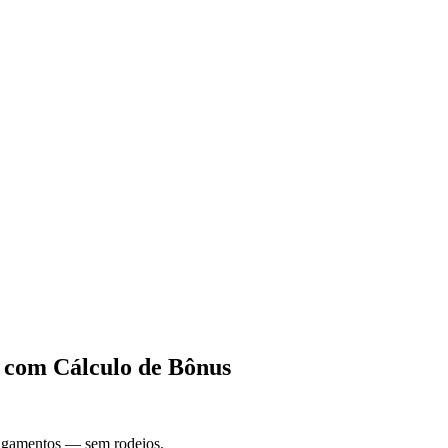
o com Cálculo de Bônus
 pagamentos — sem rodeios.