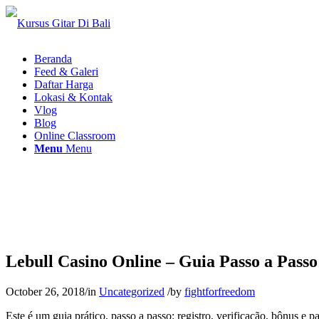
Beranda
Feed & Galeri
Daftar Harga
Lokasi & Kontak
Vlog
Blog
Online Classroom
Menu
Menu
Lebull Casino Online – Guia Passo a Pass
October 26, 2018
/
in
Uncategorized
/
by
fightforfreedom
Este é um guia prático, passo a passo: registro, verificação, bônus e