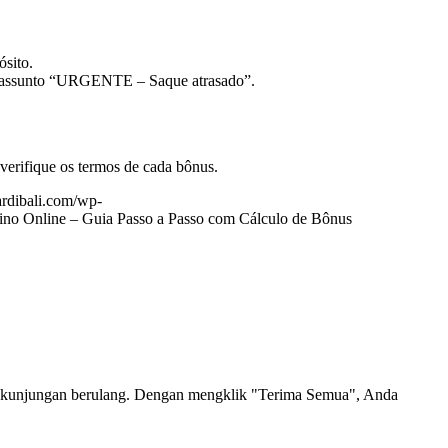
ósito.
 o assunto “URGENTE – Saque atrasado”.
verifique os termos de cada bônus.
tardibali.com/wp-
ino Online – Guia Passo a Passo com Cálculo de Bônus
n kunjungan berulang. Dengan mengklik "Terima Semua", Anda