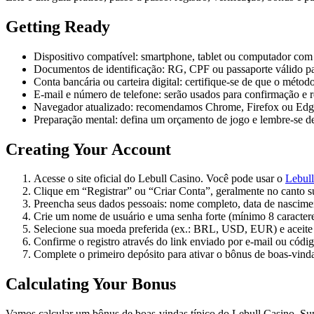
Getting Ready
Dispositivo compatível: smartphone, tablet ou computador com a
Documentos de identificação: RG, CPF ou passaporte válido p
Conta bancária ou carteira digital: certifique-se de que o métod
E-mail e número de telefone: serão usados para confirmação e 
Navegador atualizado: recomendamos Chrome, Firefox ou Edge
Preparação mental: defina um orçamento de jogo e lembre-se d
Creating Your Account
Acesse o site oficial do Lebull Casino. Você pode usar o
Lebull
Clique em “Registrar” ou “Criar Conta”, geralmente no canto su
Preencha seus dados pessoais: nome completo, data de nasciment
Crie um nome de usuário e uma senha forte (mínimo 8 caractere
Selecione sua moeda preferida (ex.: BRL, USD, EUR) e aceite 
Confirme o registro através do link enviado por e-mail ou cód
Complete o primeiro depósito para ativar o bônus de boas-vinda
Calculating Your Bonus
Vamos calcular um bônus de boas-vindas típico do Lebull Casino. Su