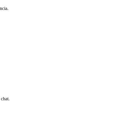
ncia.
 chat.