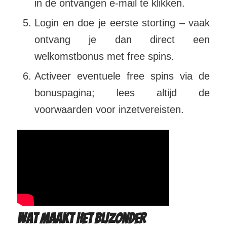
in de ontvangen e‑mail te klikken.
Login en doe je eerste storting – vaak
ontvang je dan direct een
welkomstbonus met free spins.
Activeer eventuele free spins via de
bonuspagina; lees altijd de
voorwaarden voor inzetvereisten.
Wat maakt het bijzonder