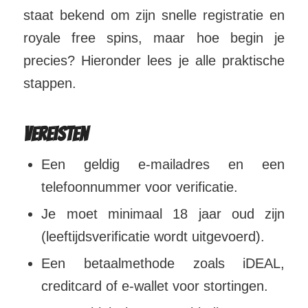
staat bekend om zijn snelle registratie en
royale free spins, maar hoe begin je
precies? Hieronder lees je alle praktische
stappen.
Vereisten
Een geldig e‑mailadres en een
telefoonnummer voor verificatie.
Je moet minimaal 18 jaar oud zijn
(leeftijdsverificatie wordt uitgevoerd).
Een betaalmethode zoals iDEAL,
creditcard of e‑wallet voor stortingen.