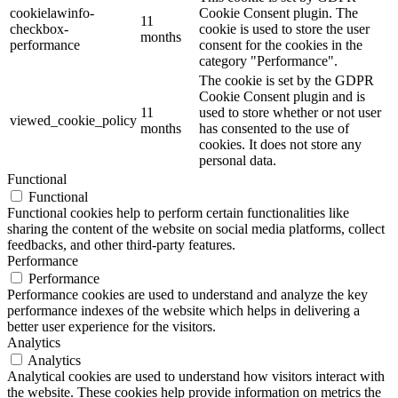
cookielawinfo-
Cookie Consent plugin. The
11
checkbox-
cookie is used to store the user
months
performance
consent for the cookies in the
category "Performance".
The cookie is set by the GDPR
Cookie Consent plugin and is
11
used to store whether or not user
viewed_cookie_policy
months
has consented to the use of
cookies. It does not store any
personal data.
Functional
Functional
Functional cookies help to perform certain functionalities like
sharing the content of the website on social media platforms, collect
feedbacks, and other third-party features.
Performance
Performance
Performance cookies are used to understand and analyze the key
performance indexes of the website which helps in delivering a
better user experience for the visitors.
Analytics
Analytics
Analytical cookies are used to understand how visitors interact with
the website. These cookies help provide information on metrics the