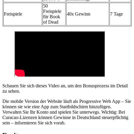
50
Freispiele
Freispiele
40x Gewinn
7 Tage
für Book
of Dead
Schauen Sie sich dieses Video an, um den Bonusprozess im Detail
zu sehen.
Die mobile Version der Website läuft als Progressive Web App – Sie
können sie wie eine App zum Startbildschirm hinzufügen.
Verwalten Sie Ihr Konto und spielen Sie unterwegs. Wichtig: Bei
Curacao-Lizenzen können Gewinne in Deutschland steuerpflichtig
sein – informieren Sie sich vorab.