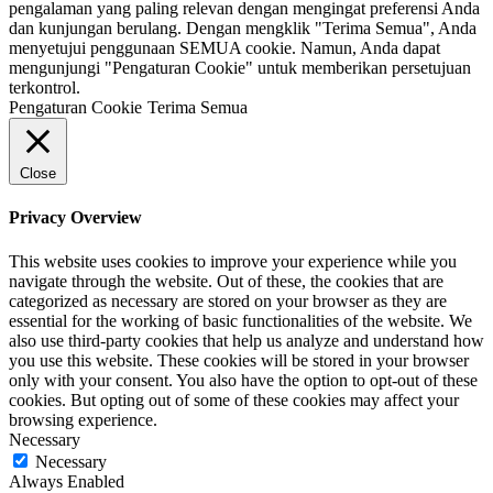
pengalaman yang paling relevan dengan mengingat preferensi Anda
dan kunjungan berulang. Dengan mengklik "Terima Semua", Anda
menyetujui penggunaan SEMUA cookie. Namun, Anda dapat
mengunjungi "Pengaturan Cookie" untuk memberikan persetujuan
terkontrol.
Pengaturan Cookie
Terima Semua
Close
Privacy Overview
This website uses cookies to improve your experience while you
navigate through the website. Out of these, the cookies that are
categorized as necessary are stored on your browser as they are
essential for the working of basic functionalities of the website. We
also use third-party cookies that help us analyze and understand how
you use this website. These cookies will be stored in your browser
only with your consent. You also have the option to opt-out of these
cookies. But opting out of some of these cookies may affect your
browsing experience.
Necessary
Necessary
Always Enabled