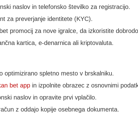
nski naslov in telefonsko številko za registracijo.
 za preverjanje identitete (KYC).
et promocij za nove igralce, da izkoristite dobrodo
ančna kartica, e-denarnica ali kriptovaluta.
o optimizirano spletno mesto v brskalniku.
kan bet app
in izpolnite obrazec z osnovnimi podatk
nski naslov in opravite prvi vplačilo.
 račun z oddajo kopije osebnega dokumenta.