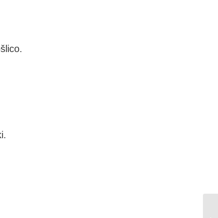
šlico.
i.
be