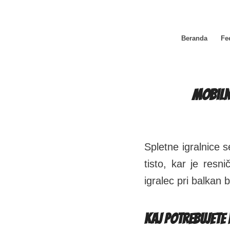
Beranda
Fe
Mobiln
Spletne igralnice 
tisto, kar je res
igralec pri balkan 
Kaj potrebujete 