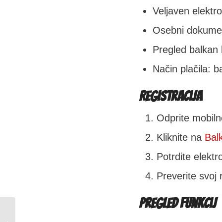
Veljaven elektro
Osebni dokument
Pregled balkan b
Način plačila: b
Registracija
Odprite mobiln
Kliknite na
Bal
Potrdite elektro
Preverite svoj
Pregled funkcij
Tipico Casino Guide: Anmeldung,