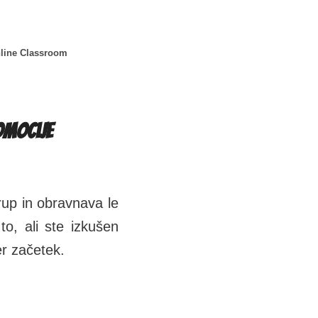
line Classroom
omocije
rup in obravnava le
o, ali ste izkušen
er začetek.