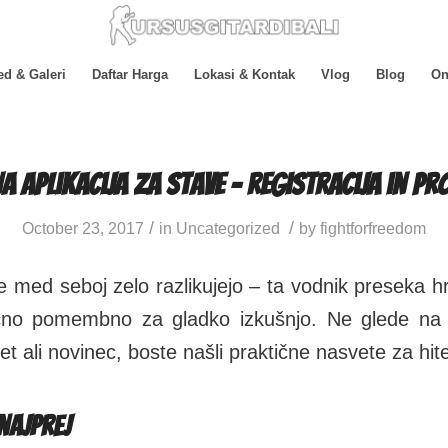
ed & Galeri
Daftar Harga
Lokasi & Kontak
Vlog
Blog
On
a aplikacija za stave – registracija in pr
/
/
October 23, 2017
in
Uncategorized
by
fightforfreedom
se med seboj zelo razlikujejo – ta vodnik preseka h
nično pomembno za gladko izkušnjo. Ne glede na t
bet ali novinec, boste našli praktične nasvete za hit
najprej