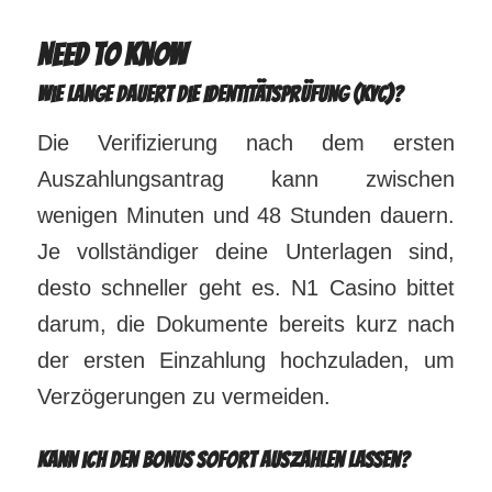
Need to Know
Wie lange dauert die Identitätsprüfung (KYC)?
Die Verifizierung nach dem ersten
Auszahlungsantrag kann zwischen
wenigen Minuten und 48 Stunden dauern.
Je vollständiger deine Unterlagen sind,
desto schneller geht es. N1 Casino bittet
darum, die Dokumente bereits kurz nach
der ersten Einzahlung hochzuladen, um
Verzögerungen zu vermeiden.
Kann ich den Bonus sofort auszahlen lassen?