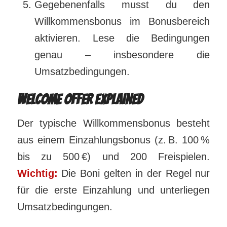
Gegebenenfalls musst du den
Willkommensbonus im Bonusbereich
aktivieren. Lese die Bedingungen
genau – insbesondere die
Umsatzbedingungen.
Welcome Offer Explained
Der typische Willkommensbonus besteht
aus einem Einzahlungsbonus (z. B. 100 %
bis zu 500 €) und 200 Freispielen.
Wichtig:
Die Boni gelten in der Regel nur
für die erste Einzahlung und unterliegen
Umsatzbedingungen.