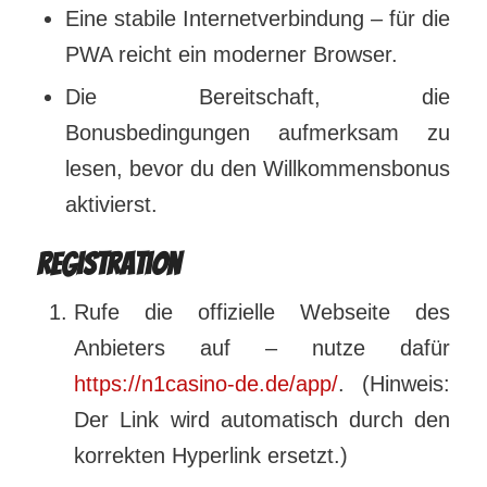
Eine stabile Internetverbindung – für die
PWA reicht ein moderner Browser.
Die Bereitschaft, die
Bonusbedingungen aufmerksam zu
lesen, bevor du den Willkommensbonus
aktivierst.
Registration
Rufe die offizielle Webseite des
Anbieters auf – nutze dafür
https://n1casino-de.de/app/
. (Hinweis:
Der Link wird automatisch durch den
korrekten Hyperlink ersetzt.)