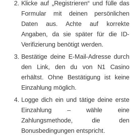
Klicke auf „Registrieren“ und fülle das
Formular mit deinen persönlichen
Daten aus. Achte auf korrekte
Angaben, da sie später für die ID-
Verifizierung benötigt werden.
Bestätige deine E-Mail-Adresse durch
den Link, den du von N1 Casino
erhältst. Ohne Bestätigung ist keine
Einzahlung möglich.
Logge dich ein und tätige deine erste
Einzahlung – wähle eine
Zahlungsmethode, die den
Bonusbedingungen entspricht.