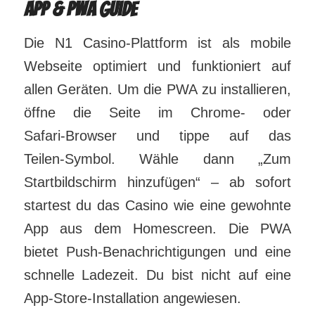
App & PWA Guide
Die N1 Casino-Plattform ist als mobile
Webseite optimiert und funktioniert auf
allen Geräten. Um die PWA zu installieren,
öffne die Seite im Chrome‑ oder
Safari‑Browser und tippe auf das
Teilen‑Symbol. Wähle dann „Zum
Startbildschirm hinzufügen“ – ab sofort
startest du das Casino wie eine gewohnte
App aus dem Homescreen. Die PWA
bietet Push‑Benachrichtigungen und eine
schnelle Ladezeit. Du bist nicht auf eine
App‑Store‑Installation angewiesen.