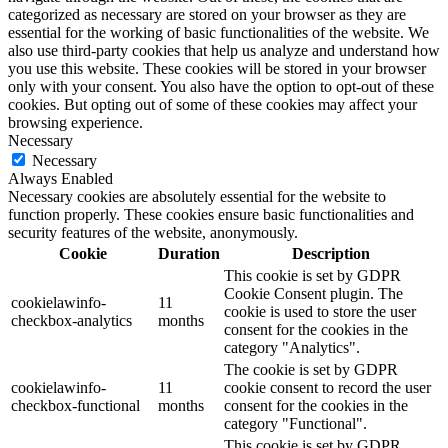
categorized as necessary are stored on your browser as they are
essential for the working of basic functionalities of the website. We
also use third-party cookies that help us analyze and understand how
you use this website. These cookies will be stored in your browser
only with your consent. You also have the option to opt-out of these
cookies. But opting out of some of these cookies may affect your
browsing experience.
Necessary
Necessary
Always Enabled
Necessary cookies are absolutely essential for the website to
function properly. These cookies ensure basic functionalities and
security features of the website, anonymously.
Cookie
Duration
Description
This cookie is set by GDPR
Cookie Consent plugin. The
cookielawinfo-
11
cookie is used to store the user
checkbox-analytics
months
consent for the cookies in the
category "Analytics".
The cookie is set by GDPR
cookielawinfo-
11
cookie consent to record the user
checkbox-functional
months
consent for the cookies in the
category "Functional".
This cookie is set by GDPR