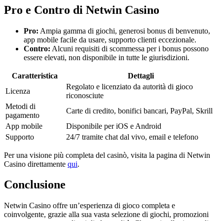
Pro e Contro di Netwin Casino
Pro:
Ampia gamma di giochi, generosi bonus di benvenuto,
app mobile facile da usare, supporto clienti eccezionale.
Contro:
Alcuni requisiti di scommessa per i bonus possono
essere elevati, non disponibile in tutte le giurisdizioni.
Caratteristica
Dettagli
Regolato e licenziato da autorità di gioco
Licenza
riconosciute
Metodi di
Carte di credito, bonifici bancari, PayPal, Skrill
pagamento
App mobile
Disponibile per iOS e Android
Supporto
24/7 tramite chat dal vivo, email e telefono
Per una visione più completa del casinò, visita la pagina di Netwin
Casino direttamente
qui
.
Conclusione
Netwin Casino offre un’esperienza di gioco completa e
coinvolgente, grazie alla sua vasta selezione di giochi, promozioni