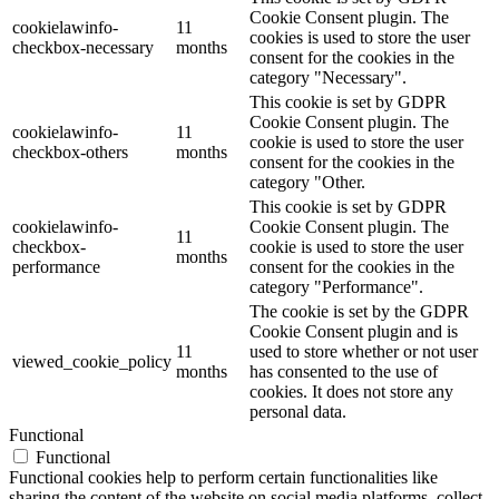
Cookie Consent plugin. The
cookielawinfo-
11
cookies is used to store the user
checkbox-necessary
months
consent for the cookies in the
category "Necessary".
This cookie is set by GDPR
Cookie Consent plugin. The
cookielawinfo-
11
cookie is used to store the user
checkbox-others
months
consent for the cookies in the
category "Other.
This cookie is set by GDPR
cookielawinfo-
Cookie Consent plugin. The
11
checkbox-
cookie is used to store the user
months
performance
consent for the cookies in the
category "Performance".
The cookie is set by the GDPR
Cookie Consent plugin and is
11
used to store whether or not user
viewed_cookie_policy
months
has consented to the use of
cookies. It does not store any
personal data.
Functional
Functional
Functional cookies help to perform certain functionalities like
sharing the content of the website on social media platforms, collect