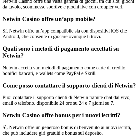
Netwin Casino offre una vasta gamma di giochi, tra cui slot, giochi
da tavolo, scommesse sportive e giochi live con croupier veri.
Netwin Casino offre un’app mobile?
Sì, Netwin offre un’app compatibile sia con dispositivi iOS che
Android, che consente di giocare ovunque ti trovi.
Quali sono i metodi di pagamento accettati su
Netwin?
Netwin accetta vari metodi di pagamento come carte di credito,
bonifici bancari, e-wallets come PayPal e Skrill.
Come posso contattare il supporto clienti di Netwin?
Puoi contattare il supporto clienti di Netwin tramite chat dal vivo,
email o telefono, disponibile 24 ore su 24 e 7 giorni su 7.
Netwin Casino offre bonus per i nuovi iscritti?
Sì, Netwin offre un generoso bonus di benvenuto ai nuovi iscritti,
che può includere giri gratuiti e bonus sul deposito.