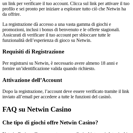
un link per verificare il tuo account. Clicca sul link per attivare il tuo
profilo e sei pronto per iniziare a esplorare tutto ciò che Netwin ha
da offrire.
La registrazione dà accesso a una vasta gamma di giochi e
promozioni, inclusi i bonus di benvenuto e le offerte stagionali.
Assicurati di verificare il tuo account per sbloccare tutte le
funzionalità dell’esperienza di gioco su Netwin.
Requisiti di Registrazione
Per registrarsi su Netwin, è necessario avere almeno 18 anni e
fornire un’identificazione valida quando richiesto.
Attivazione dell’Account
Dopo la registrazione, l’account deve essere verificato tramite il link
inviato all’email per accedere a tutte le funzioni del casinò.
FAQ su Netwin Casino
Che tipo di giochi offre Netwin Casino?