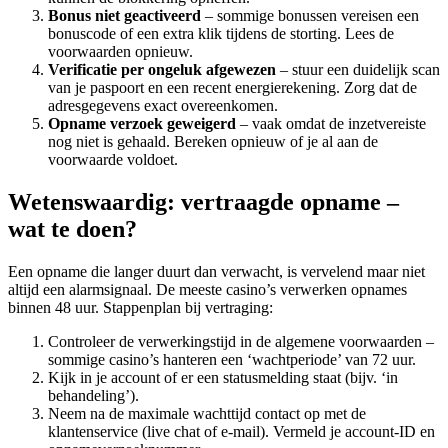
Bonus niet geactiveerd
– sommige bonussen vereisen een
bonuscode of een extra klik tijdens de storting. Lees de
voorwaarden opnieuw.
Verificatie per ongeluk afgewezen
– stuur een duidelijk scan
van je paspoort en een recent energierekening. Zorg dat de
adresgegevens exact overeenkomen.
Opname verzoek geweigerd
– vaak omdat de inzetvereiste
nog niet is gehaald. Bereken opnieuw of je al aan de
voorwaarde voldoet.
Wetenswaardig: vertraagde opname –
wat te doen?
Een opname die langer duurt dan verwacht, is vervelend maar niet
altijd een alarmsignaal. De meeste casino’s verwerken opnames
binnen 48 uur. Stappenplan bij vertraging:
Controleer de verwerkingstijd in de algemene voorwaarden –
sommige casino’s hanteren een ‘wachtperiode’ van 72 uur.
Kijk in je account of er een statusmelding staat (bijv. ‘in
behandeling’).
Neem na de maximale wachttijd contact op met de
klantenservice (live chat of e‑mail). Vermeld je account‑ID en