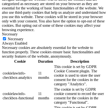
categorized as necessary are stored on your browser as they are
essential for the working of basic functionalities of the website. We
also use third-party cookies that help us analyze and understand how
you use this website. These cookies will be stored in your browser
only with your consent. You also have the option to opt-out of these
cookies. But opting out of some of these cookies may affect your
browsing experience.
Necessary
Necessary
Always Enabled
Necessary cookies are absolutely essential for the website to
function properly. These cookies ensure basic functionalities and
security features of the website, anonymously.
Cookie
Duration
Description
This cookie is set by GDPR
Cookie Consent plugin. The
cookielawinfo-
11
cookie is used to store the user
checkbox-analytics
months
consent for the cookies in the
category "Analytics".
The cookie is set by GDPR
cookielawinfo-
11
cookie consent to record the user
checkbox-functional
months
consent for the cookies in the
category "Functional".
This cookie is set by GDPR