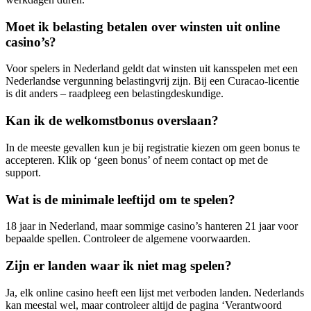
Moet ik belasting betalen over winsten uit online
casino’s?
Voor spelers in Nederland geldt dat winsten uit kansspelen met een
Nederlandse vergunning belastingvrij zijn. Bij een Curacao‑licentie
is dit anders – raadpleeg een belastingdeskundige.
Kan ik de welkomstbonus overslaan?
In de meeste gevallen kun je bij registratie kiezen om geen bonus te
accepteren. Klik op ‘geen bonus’ of neem contact op met de
support.
Wat is de minimale leeftijd om te spelen?
18 jaar in Nederland, maar sommige casino’s hanteren 21 jaar voor
bepaalde spellen. Controleer de algemene voorwaarden.
Zijn er landen waar ik niet mag spelen?
Ja, elk online casino heeft een lijst met verboden landen. Nederlands
kan meestal wel, maar controleer altijd de pagina ‘Verantwoord