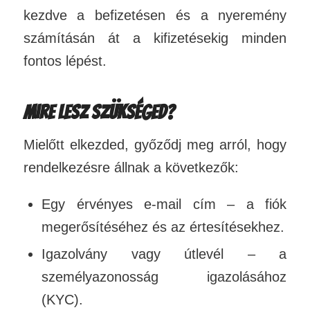
kezdve a befizetésen és a nyeremény
számításán át a kifizetésekig minden
fontos lépést.
Mire lesz szükséged?
Mielőtt elkezded, győződj meg arról, hogy
rendelkezésre állnak a következők:
Egy érvényes e‑mail cím – a fiók
megerősítéséhez és az értesítésekhez.
Igazolvány vagy útlevél – a
személyazonosság igazolásához
(KYC).