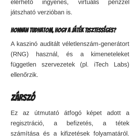
elérhető ingyenes, virtuális pénzzel
játszható verzióban is.
Honnan tudhatom, hogy a játék tisztességes?
A kaszinó auditált véletlenszám-generátort
(RNG) használ, és a kimeneteleket
független szervezetek (pl. iTech Labs)
ellenőrzik.
Zárszó
Ez az útmutató átfogó képet adott a
regisztráció, a befizetés, a tétek
számítása és a kifizetések folyamatáról.