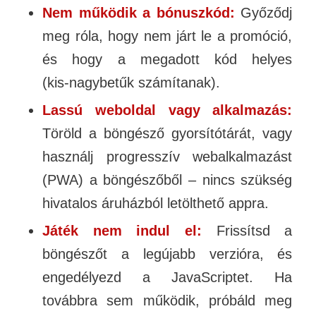
Nem működik a bónuszkód:
Győződj
meg róla, hogy nem járt le a promóció,
és hogy a megadott kód helyes
(kis‑nagybetűk számítanak).
Lassú weboldal vagy alkalmazás:
Töröld a böngésző gyorsítótárát, vagy
használj progresszív webalkalmazást
(PWA) a böngészőből – nincs szükség
hivatalos áruházból letölthető appra.
Játék nem indul el:
Frissítsd a
böngészőt a legújabb verzióra, és
engedélyezd a JavaScriptet. Ha
továbbra sem működik, próbáld meg