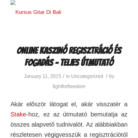
Online kaszinó regisztráció és
fogadás – Teljes útmutató
/
/
January 11, 2015
in
Uncategorized
by
fightforfreedom
Akár először látogat el, akár visszatér a
Stake
-hoz, ez az útmutató bemutatja az
összes alapvető tudnivalót. Az alábbiakban
részletesen végigvesszük a regisztrációtól