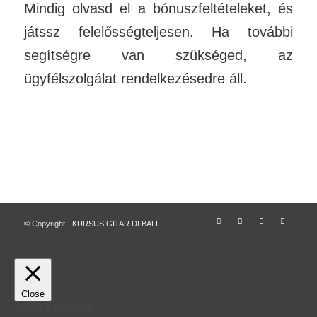
Mindig olvasd el a bónuszfeltételeket, és
játssz felelősségteljesen. Ha további
segítségre van szükséged, az
ügyfélszolgálat rendelkezésedre áll.
© Copyright - KURSUS GITAR DI BALI
Close
Privacy Overview