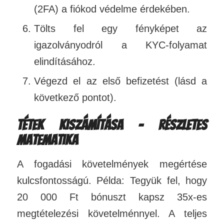
(2FA) a fiókod védelme érdekében.
Tölts fel egy fényképet az
igazolványodról a KYC‑folyamat
elindításához.
Végezd el az első befizetést (lásd a
következő pontot).
Tétek kiszámítása – részletes
matematika
A fogadási követelmények megértése
kulcsfontosságú. Példa: Tegyük fel, hogy
20 000 Ft bónuszt kapsz 35x‑es
megtételezési követelménnyel. A teljes