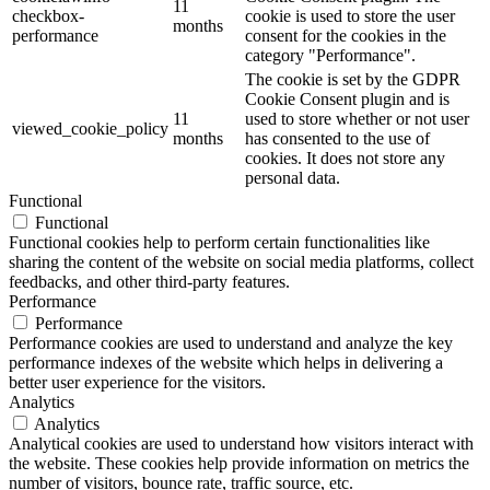
11
checkbox-
cookie is used to store the user
months
performance
consent for the cookies in the
category "Performance".
The cookie is set by the GDPR
Cookie Consent plugin and is
11
used to store whether or not user
viewed_cookie_policy
months
has consented to the use of
cookies. It does not store any
personal data.
Functional
Functional
Functional cookies help to perform certain functionalities like
sharing the content of the website on social media platforms, collect
feedbacks, and other third-party features.
Performance
Performance
Performance cookies are used to understand and analyze the key
performance indexes of the website which helps in delivering a
better user experience for the visitors.
Analytics
Analytics
Analytical cookies are used to understand how visitors interact with
the website. These cookies help provide information on metrics the
number of visitors, bounce rate, traffic source, etc.