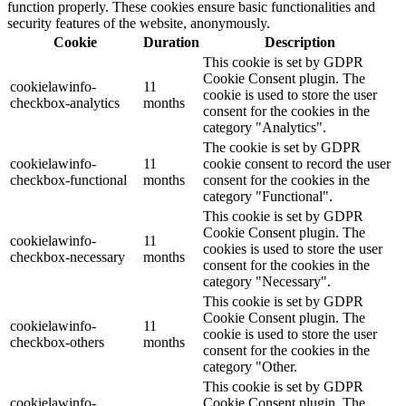
function properly. These cookies ensure basic functionalities and
security features of the website, anonymously.
Cookie
Duration
Description
This cookie is set by GDPR
Cookie Consent plugin. The
cookielawinfo-
11
cookie is used to store the user
checkbox-analytics
months
consent for the cookies in the
category "Analytics".
The cookie is set by GDPR
cookielawinfo-
11
cookie consent to record the user
checkbox-functional
months
consent for the cookies in the
category "Functional".
This cookie is set by GDPR
Cookie Consent plugin. The
cookielawinfo-
11
cookies is used to store the user
checkbox-necessary
months
consent for the cookies in the
category "Necessary".
This cookie is set by GDPR
Cookie Consent plugin. The
cookielawinfo-
11
cookie is used to store the user
checkbox-others
months
consent for the cookies in the
category "Other.
This cookie is set by GDPR
cookielawinfo-
Cookie Consent plugin. The