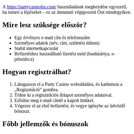
A
https://partycasinohu.com/
használatának megkezdése egyszerű,
ha ismeri a lépéseket – ez az útmutató végigvezeti Önt mindegyiken.
Mire lesz szüksége először?
Egy érvényes e-mail cím és telefonszám
Személyes adatok (név, cím, születési dátum)
Stabil internetkapcsolat
Befizetéshez használható fizetési mód (bankkártya, e-
pénztárca)
Hogyan regisztrálhat?
Látogasson el a Party Casino weboldalára, és kattintson a
„Regisztráció” gombra.
Töltse ki a regisztrációs űrlapot személyes adataival.
Erősítse meg e-mail címét a kapott linkkel.
Végezze el az első befizetést, és vegye igénybe az üdvözlő
bónuszt.
Főbb jellemzők és bónuszok