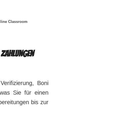
line Classroom
d Zahlungen
 Verifizierung, Boni
was Sie für einen
bereitungen bis zur