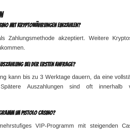
n
asino mit Kryptowährungen einzahlen?
 als Zahlungsmethode akzeptiert. Weitere Krypt
zukommen.
 Auszahlung bei der ersten Anfrage?
ng kann bis zu 3 Werktage dauern, da eine vollstä
t. Spätere Auszahlungen sind oft innerhal
ogramm im pistolo casino?
mehrstufiges VIP-Programm mit steigenden C