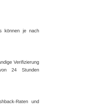
os können je nach
ndige Verifizierung
b von 24 Stunden
ashback-Raten und