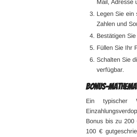
Mail, Adresse
Legen Sie ein
Zahlen und So
Bestätigen Sie
Füllen Sie Ihr 
Schalten Sie d
verfügbar.
Bonus-Mathema
Ein typischer 
Einzahlungsverdop
Bonus bis zu 200 
100 € gutgeschri