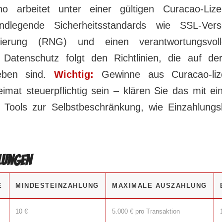
no arbeitet unter einer gültigen Curacao-Liz
undlegende Sicherheitsstandards wie SSL-Versc
nerierung (RNG) und einen verantwortungsv
 Datenschutz folgt den Richtlinien, die auf de
rieben sind.
Wichtig:
Gewinne aus Curacao-lize
imat steuerpflichtig sein – klären Sie das mit e
 Tools zur Selbstbeschränkung, wie Einzahlungsl
lungen
E
MINDESTEINZAHLUNG
MAXIMALE AUSZAHLUNG
10 €
5.000 € pro Transaktion