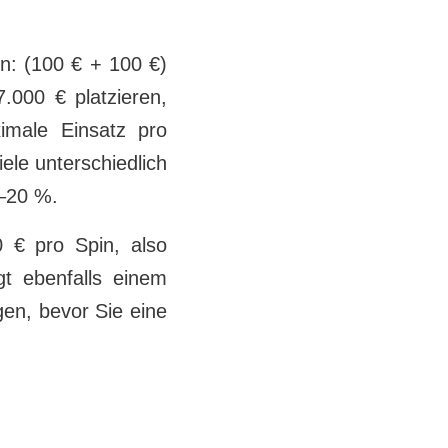
n: (100 € + 100 €)
000 € platzieren,
imale Einsatz pro
ele unterschiedlich
0–20 %.
0 € pro Spin, also
t ebenfalls einem
en, bevor Sie eine