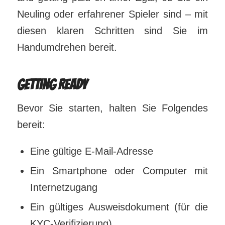
Neuling oder erfahrener Spieler sind – mit
diesen klaren Schritten sind Sie im
Handumdrehen bereit.
Getting Ready
Bevor Sie starten, halten Sie Folgendes
bereit:
Eine gültige E‑Mail-Adresse
Ein Smartphone oder Computer mit
Internetzugang
Ein gültiges Ausweisdokument (für die
KYC-Verifizierung)