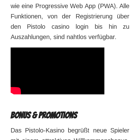
wie eine Progressive Web App (PWA). Alle
Funktionen, von der Registrierung über
den Pistolo casino login bis hin zu
Auszahlungen, sind nahtlos verfügbar.
Bonus & Promotions
Das Pistolo-Kasino begrüßt neue Spieler