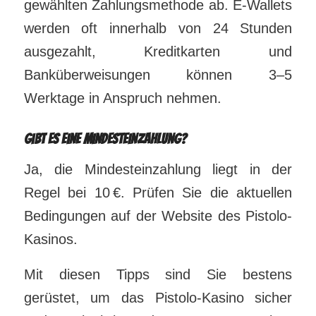
gewählten Zahlungsmethode ab. E‑Wallets
werden oft innerhalb von 24 Stunden
ausgezahlt, Kreditkarten und
Banküberweisungen können 3–5
Werktage in Anspruch nehmen.
Gibt es eine Mindesteinzahlung?
Ja, die Mindesteinzahlung liegt in der
Regel bei 10 €. Prüfen Sie die aktuellen
Bedingungen auf der Website des Pistolo-
Kasinos.
Mit diesen Tipps sind Sie bestens
gerüstet, um das Pistolo-Kasino sicher