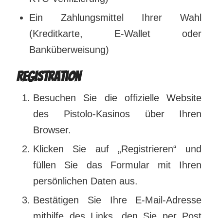
Ein Zahlungsmittel Ihrer Wahl
(Kreditkarte, E‑Wallet oder
Banküberweisung)
Registration
Besuchen Sie die offizielle Website
des Pistolo-Kasinos über Ihren
Browser.
Klicken Sie auf „Registrieren“ und
füllen Sie das Formular mit Ihren
persönlichen Daten aus.
Bestätigen Sie Ihre E‑Mail-Adresse
mithilfe des Links, den Sie per Post