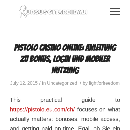
Pistolo Casino Online: Anleitung
zu Bonus, Login und mobiler
Nutzung
/
/
July 12, 2015
in
Uncategorized
by
fightforfreedom
This practical guide to
https://pistolo.eu.com/ch/
focuses on what
actually matters: bonuses, mobile access,
and getting paid on time. Egal, ob Sie ein