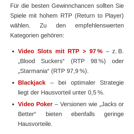
Für die besten Gewinnchancen sollten Sie
Spiele mit hohem RTP (Return to Player)
wählen. Zu den empfehlenswerten
Kategorien gehören:
Video Slots mit RTP > 97 %
– z. B.
„Blood Suckers“ (RTP 98 %) oder
„Starmania“ (RTP 97,9 %).
Blackjack
– bei optimaler Strategie
liegt der Hausvorteil unter 0,5 %.
Video Poker
– Versionen wie „Jacks or
Better“ bieten ebenfalls geringe
Hausvorteile.