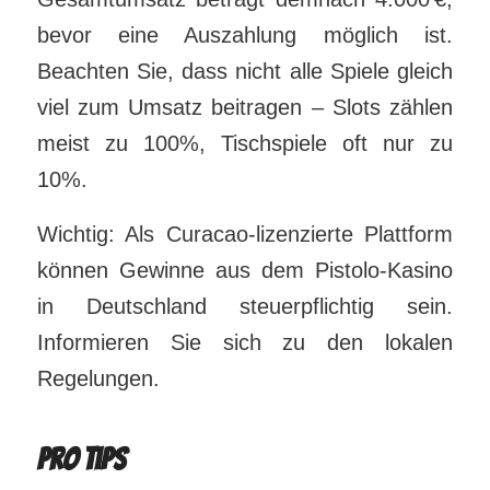
bevor eine Auszahlung möglich ist.
Beachten Sie, dass nicht alle Spiele gleich
viel zum Umsatz beitragen – Slots zählen
meist zu 100%, Tischspiele oft nur zu
10%.
Wichtig: Als Curacao-lizenzierte Plattform
können Gewinne aus dem Pistolo-Kasino
in Deutschland steuerpflichtig sein.
Informieren Sie sich zu den lokalen
Regelungen.
Pro Tips