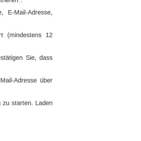
, E-Mail-Adresse,
t (mindestens 12
stätigen Sie, dass
-Mail-Adresse über
 zu starten. Laden