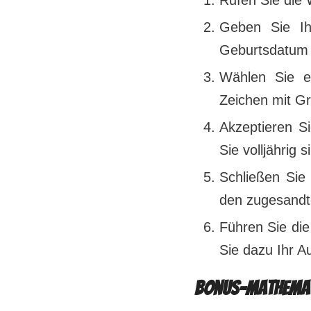
Geben Sie Ihr
Geburtsdatum 
Wählen Sie e
Zeichen mit Gr
Akzeptieren S
Sie volljährig s
Schließen Sie 
den zugesandt
Führen Sie di
Sie dazu Ihr 
Bonus-Mathema