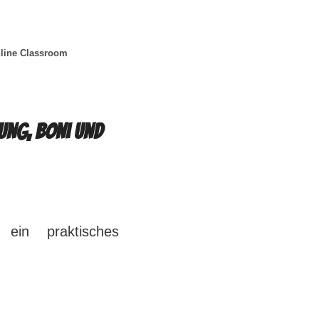
line Classroom
tung, Boni und
ein praktisches