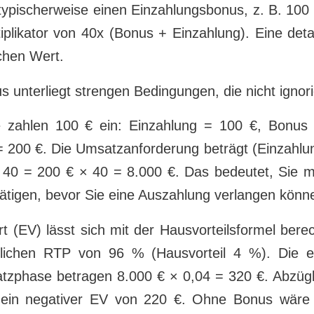
typischerweise einen Einzahlungsbonus, z. B. 100
plikator von 40x (Bonus + Einzahlung). Eine detai
ichen Wert.
 unterliegt strengen Bedingungen, die nicht ignori
zahlen 100 € ein: Einzahlung = 100 €, Bonus
200 €. Die Umsatzanforderung beträgt (Einzahlu
 40 = 200 € × 40 = 8.000 €. Das bedeutet, Sie 
ätigen, bevor Sie eine Auszahlung verlangen könn
t (EV) lässt sich mit der Hausvorteilsformel ber
tlichen RTP von 96 % (Hausvorteil 4 %). Die e
zphase betragen 8.000 € × 0,04 = 320 €. Abzüg
h ein negativer EV von 220 €. Ohne Bonus wäre