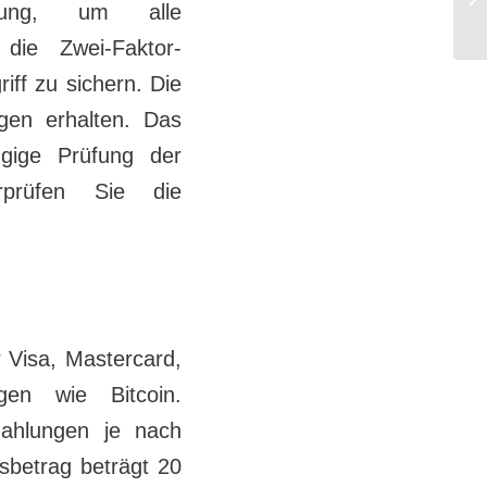
elung, um alle
za
die Zwei-Faktor-
iff zu sichern. Die
ngen erhalten. Das
ngige Prüfung der
rüfen Sie die
 Visa, Mastercard,
gen wie Bitcoin.
zahlungen je nach
sbetrag beträgt 20