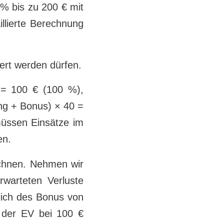
 % bis zu 200 € mit
llierte Berechnung
ert werden dürfen.
 = 100 € (100 %),
ng + Bonus) × 40 =
müssen Einsätze im
en.
echnen. Nehmen wir
rwarteten Verluste
lich des Bonus von
 der EV bei 100 €