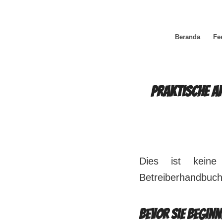
Beranda
Fe
Praktische An
Dies ist keine
Betreiberhandbuch
Bevor Sie begin