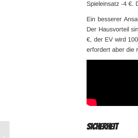
Spieleinsatz -4 €. 
Ein besserer Ansa
Der Hausvorteil si
€, der EV wird 100
erfordert aber die 
Sicherheit
Best Pokies Online Australia Real