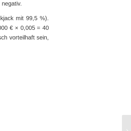
 negativ.
kjack mit 99,5 %).
.000 € × 0,005 = 40
h vorteilhaft sein,
Ka
vo