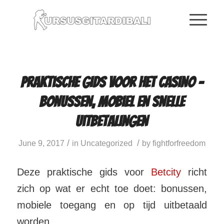
Praktische gids voor het casino –
bonussen, mobiel en snelle
uitbetalingen
/
/
June 9, 2017
in
Uncategorized
by
fightforfreedom
Deze praktische gids voor
Betcity
richt
zich op wat er echt toe doet: bonussen,
mobiele toegang en op tijd uitbetaald
worden.