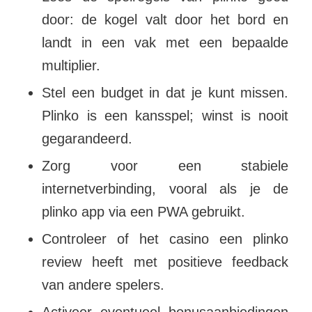
door: de kogel valt door het bord en
landt in een vak met een bepaalde
multiplier.
Stel een budget in dat je kunt missen.
Plinko is een kansspel; winst is nooit
gegarandeerd.
Zorg voor een stabiele
internetverbinding, vooral als je de
plinko app via een PWA gebruikt.
Controleer of het casino een plinko
review heeft met positieve feedback
van andere spelers.
Activeer eventueel bonusaanbiedingen