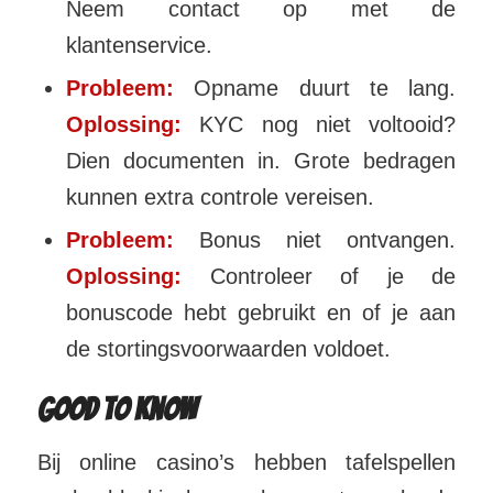
Neem contact op met de
klantenservice.
Probleem:
Opname duurt te lang.
Oplossing:
KYC nog niet voltooid?
Dien documenten in. Grote bedragen
kunnen extra controle vereisen.
Probleem:
Bonus niet ontvangen.
Oplossing:
Controleer of je de
bonuscode hebt gebruikt en of je aan
de stortingsvoorwaarden voldoet.
Good to Know
Bij online casino’s hebben tafelspellen