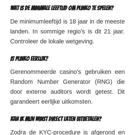
Wat is de minimale leeftijd om plinko te spelen?
De minimumleeftijd is 18 jaar in de meeste
landen. In sommige regio’s is dit 21 jaar.
Controleer de lokale wetgeving.
Is plinko eerlijk?
Gerenommeerde casino’s gebruiken een
Random Number Generator (RNG) die
door externe auditors wordt getest. Dit
garandeert eerlijke uitkomsten.
Kan ik mijn winst direct laten uitbetalen?
Zodra de KYC-procedure is afgerond en