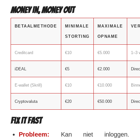
Money In, Money Out
BETAALMETHODE
MINIMALE
MAXIMALE
VE
STORTING
OPNAME
Creditcard
€10
€5.000
1–3 
iDEAL
€5
€2.000
Direc
E-wallet (Skrill)
€10
€10.000
Binn
Cryptovaluta
€20
€50.000
Direc
Fix It Fast
Probleem:
Kan niet inloggen.