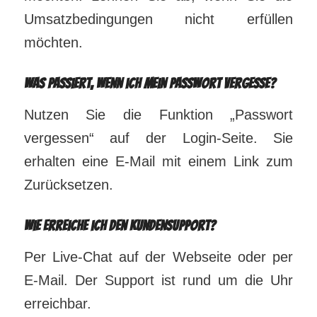
Umsatzbedingungen nicht erfüllen
möchten.
Was passiert, wenn ich mein Passwort vergesse?
Nutzen Sie die Funktion „Passwort
vergessen“ auf der Login-Seite. Sie
erhalten eine E-Mail mit einem Link zum
Zurücksetzen.
Wie erreiche ich den Kundensupport?
Per Live-Chat auf der Webseite oder per
E-Mail. Der Support ist rund um die Uhr
erreichbar.