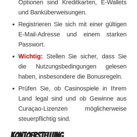
Optionen sind Kreditkarten, E-Wallets
und Banküberweisungen.
Registrieren Sie sich mit einer gültigen
E-Mail-Adresse und einem starken
Passwort.
Wichtig:
Stellen Sie sicher, dass Sie
die Nutzungsbedingungen gelesen
haben, insbesondere die Bonusregeln.
Prüfen Sie, ob Casinospiele in Ihrem
Land legal sind und ob Gewinne aus
Curaçao-Lizenzen möglicherweise
steuerpflichtig sind.
Kontoerstellung