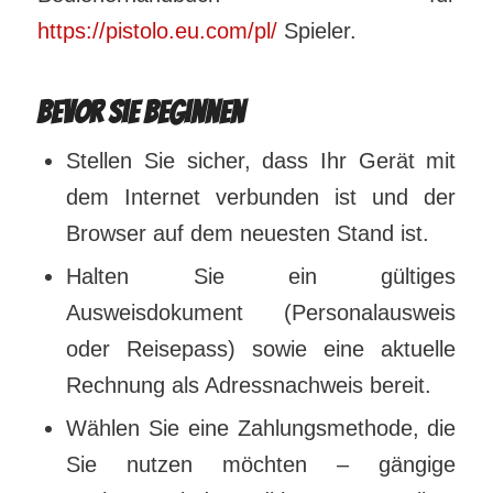
https://pistolo.eu.com/pl/
Spieler.
Bevor Sie beginnen
Stellen Sie sicher, dass Ihr Gerät mit
dem Internet verbunden ist und der
Browser auf dem neuesten Stand ist.
Halten Sie ein gültiges
Ausweisdokument (Personalausweis
oder Reisepass) sowie eine aktuelle
Rechnung als Adressnachweis bereit.
Wählen Sie eine Zahlungsmethode, die
Sie nutzen möchten – gängige