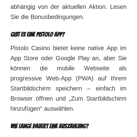
abhängig von der aktuellen Aktion. Lesen
Sie die Bonusbedingungen.
Gibt es eine Pistolo App?
Pistolo Casino bietet keine native App im
App Store oder Google Play an, aber Sie
können die mobile Webseite als
progressive Web-App (PWA) auf Ihrem
Startbildschirm speichern – einfach im
Browser öffnen und „Zum Startbildschirm
hinzufügen“ auswählen.
Wie lange dauert eine Auszahlung?