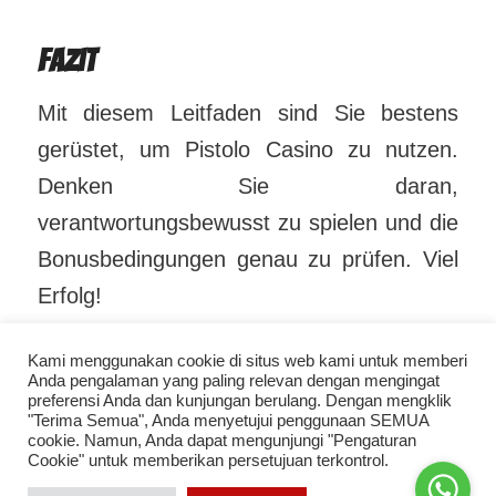
Fazit
Mit diesem Leitfaden sind Sie bestens
gerüstet, um Pistolo Casino zu nutzen.
Denken Sie daran,
verantwortungsbewusst zu spielen und die
Bonusbedingungen genau zu prüfen. Viel
Erfolg!
Kami menggunakan cookie di situs web kami untuk memberi
Anda pengalaman yang paling relevan dengan mengingat
preferensi Anda dan kunjungan berulang. Dengan mengklik
"Terima Semua", Anda menyetujui penggunaan SEMUA
cookie. Namun, Anda dapat mengunjungi "Pengaturan
Cookie" untuk memberikan persetujuan terkontrol.