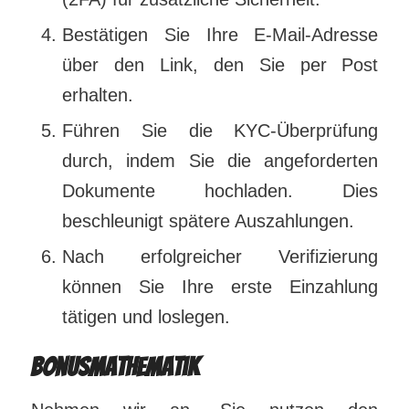
Bestätigen Sie Ihre E-Mail-Adresse
über den Link, den Sie per Post
erhalten.
Führen Sie die KYC-Überprüfung
durch, indem Sie die angeforderten
Dokumente hochladen. Dies
beschleunigt spätere Auszahlungen.
Nach erfolgreicher Verifizierung
können Sie Ihre erste Einzahlung
tätigen und loslegen.
Bonusmathematik