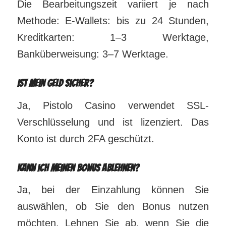
Die Bearbeitungszeit variiert je nach
Methode: E-Wallets: bis zu 24 Stunden,
Kreditkarten: 1–3 Werktage,
Banküberweisung: 3–7 Werktage.
Ist mein Geld sicher?
Ja, Pistolo Casino verwendet SSL-
Verschlüsselung und ist lizenziert. Das
Konto ist durch 2FA geschützt.
Kann ich meinen Bonus ablehnen?
Ja, bei der Einzahlung können Sie
auswählen, ob Sie den Bonus nutzen
möchten. Lehnen Sie ab, wenn Sie die