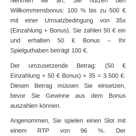
Nehmen wir an, Sie nutzen den
Willkommensbonus: 100 % bis zu 500 €
mit einer Umsatzbedingung von 35x
(Einzahlung + Bonus). Sie zahlen 50 € ein
und erhalten 50 € Bonus – Ihr
Spielguthaben beträgt 100 €.
Der umzusetzende Betrag: (50 €
Einzahlung + 50 € Bonus) × 35 = 3.500 €.
Diesen Betrag müssen Sie einsetzen,
bevor Sie Gewinne aus dem Bonus
auszahlen können.
Angenommen, Sie spielen einen Slot mit
einem RTP von 96 %. Der