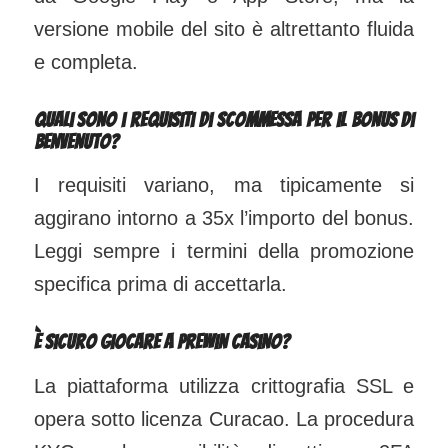
versione mobile del sito è altrettanto fluida
e completa.
Quali sono i requisiti di scommessa per il bonus di
benvenuto?
I requisiti variano, ma tipicamente si
aggirano intorno a 35x l’importo del bonus.
Leggi sempre i termini della promozione
specifica prima di accettarla.
È sicuro giocare a Prewin Casino?
La piattaforma utilizza crittografia SSL e
opera sotto licenza Curacao. La procedura