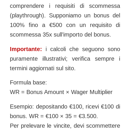
comprendere i requisiti di scommessa
(playthrough). Supponiamo un bonus del
100% fino a €500 con un requisito di
scommessa 35x sull’importo del bonus.
Importante:
i calcoli che seguono sono
puramente illustrativi; verifica sempre i
termini aggiornati sul sito.
Formula base:
WR = Bonus Amount × Wager Multiplier
Esempio: depositando €100, ricevi €100 di
bonus. WR = €100 × 35 = €3.500.
Per prelevare le vincite, devi scommettere