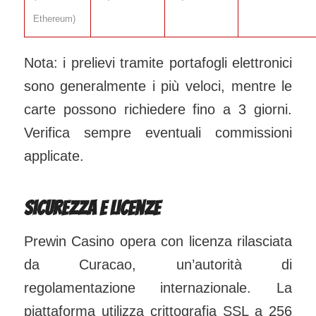
Ethereum)
Nota: i prelievi tramite portafogli elettronici
sono generalmente i più veloci, mentre le
carte possono richiedere fino a 3 giorni.
Verifica sempre eventuali commissioni
applicate.
Sicurezza e licenze
Prewin Casino opera con licenza rilasciata
da Curacao, un’autorità di
regolamentazione internazionale. La
piattaforma utilizza crittografia SSL a 256