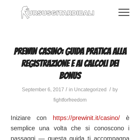
Prewin Casino: guida pratica alla
registrazione e ai calcoli dei
bonus
/
/
September 6, 2017
in
Uncategorized
by
fightforfreedom
Iniziare con
https://prewinit.it/casino/
è
semplice una volta che si conoscono i
passaggi — questa guida ti accompagna