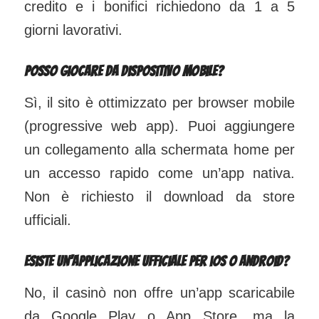
credito e i bonifici richiedono da 1 a 5
giorni lavorativi.
Posso giocare da dispositivo mobile?
Sì, il sito è ottimizzato per browser mobile
(progressive web app). Puoi aggiungere
un collegamento alla schermata home per
un accesso rapido come un’app nativa.
Non è richiesto il download da store
ufficiali.
Esiste un’applicazione ufficiale per iOS o Android?
No, il casinò non offre un’app scaricabile
da Google Play o App Store, ma la