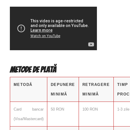
Metode de Plată
METODĂ
DEPUNERE
RETRAGERE
TIMP
MINIMĂ
MINIMĂ
PROC
Card bancar
50 RON
100 RON
1-3 zile
(Visa/Mastercard)