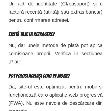
Un act de identitate (CI/pașaport) și o
factură recentă (utilități sau extras bancar)
pentru confirmarea adresei.
Există taxe la retragere?
Nu, dar unele metode de plată pot aplica
comisioane proprii. Verifică în secțiunea
„Plăți”.
Pot folosi același cont pe mobil?
Da, site-ul este optimizat pentru mobil și
funcționează ca o aplicație web progresivă
(PWA). Nu este nevoie de descărcare din