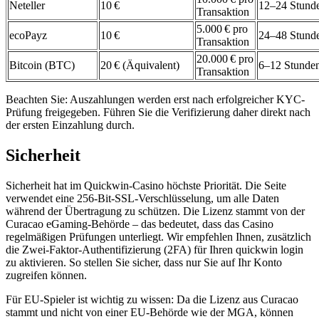
Neteller
10 €
12–24 Stund
Transaktion
5.000 € pro
ecoPayz
10 €
24–48 Stund
Transaktion
20.000 € pro
Bitcoin (BTC)
20 € (Äquivalent)
6–12 Stunde
Transaktion
Beachten Sie: Auszahlungen werden erst nach erfolgreicher KYC-
Prüfung freigegeben. Führen Sie die Verifizierung daher direkt nach
der ersten Einzahlung durch.
Sicherheit
Sicherheit hat im Quickwin-Casino höchste Priorität. Die Seite
verwendet eine 256-Bit-SSL-Verschlüsselung, um alle Daten
während der Übertragung zu schützen. Die Lizenz stammt von der
Curacao eGaming-Behörde – das bedeutet, dass das Casino
regelmäßigen Prüfungen unterliegt. Wir empfehlen Ihnen, zusätzlich
die Zwei-Faktor-Authentifizierung (2FA) für Ihren quickwin login
zu aktivieren. So stellen Sie sicher, dass nur Sie auf Ihr Konto
zugreifen können.
Für EU-Spieler ist wichtig zu wissen: Da die Lizenz aus Curacao
stammt und nicht von einer EU-Behörde wie der MGA, können