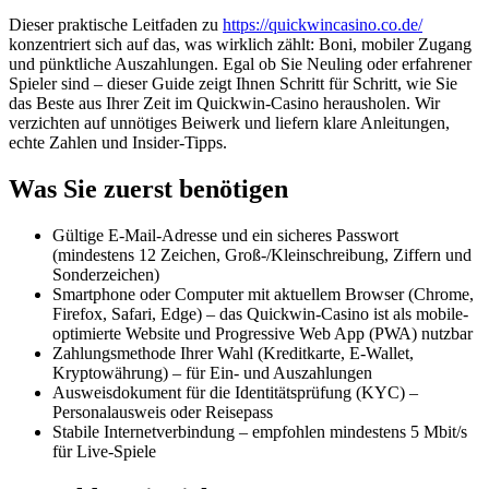
Dieser praktische Leitfaden zu
https://quickwincasino.co.de/
konzentriert sich auf das, was wirklich zählt: Boni, mobiler Zugang
und pünktliche Auszahlungen. Egal ob Sie Neuling oder erfahrener
Spieler sind – dieser Guide zeigt Ihnen Schritt für Schritt, wie Sie
das Beste aus Ihrer Zeit im Quickwin-Casino herausholen. Wir
verzichten auf unnötiges Beiwerk und liefern klare Anleitungen,
echte Zahlen und Insider-Tipps.
Was Sie zuerst benötigen
Gültige E-Mail-Adresse und ein sicheres Passwort
(mindestens 12 Zeichen, Groß-/Kleinschreibung, Ziffern und
Sonderzeichen)
Smartphone oder Computer mit aktuellem Browser (Chrome,
Firefox, Safari, Edge) – das Quickwin-Casino ist als mobile-
optimierte Website und Progressive Web App (PWA) nutzbar
Zahlungsmethode Ihrer Wahl (Kreditkarte, E-Wallet,
Kryptowährung) – für Ein- und Auszahlungen
Ausweisdokument für die Identitätsprüfung (KYC) –
Personalausweis oder Reisepass
Stabile Internetverbindung – empfohlen mindestens 5 Mbit/s
für Live-Spiele