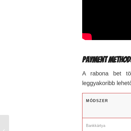
Payment Method
A rabona bet töb
leggyakoribb lehet
MÓDSZER
Bankkártya
Wie Sie sich im Online-Casino