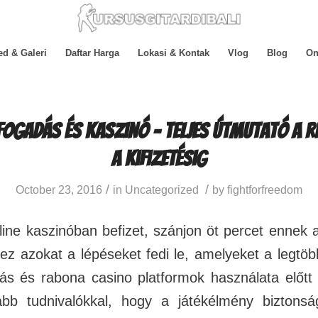
ed & Galeri
Daftar Harga
Lokasi & Kontak
Vlog
Blog
On
ogadás és kaszinó – teljes útmutató a r
a kifizetésig
/
/
October 23, 2016
in
Uncategorized
by
fightforfreedom
line kaszinóban befizet, szánjon öt percet ennek a
ez azokat a lépéseket fedi le, amelyeket a legtöb
ás és rabona casino platformok használata előtt
abb tudnivalókkal, hogy a játékélmény biztons