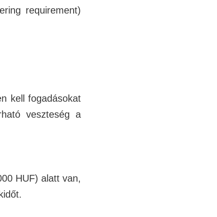
ring requirement)
en kell fogadásokat
rható veszteség a
000 HUF) alatt van,
kidőt.