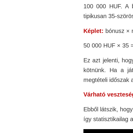
100 000 HUF. A b
tipikusan 35-szörö
Képlet:
bónusz × m
50 000 HUF × 35 
Ez azt jelenti, ho
kötnünk. Ha a já
megtételi időszak a
Várható vesztesé
Ebből látszik, hog
így statisztikailag