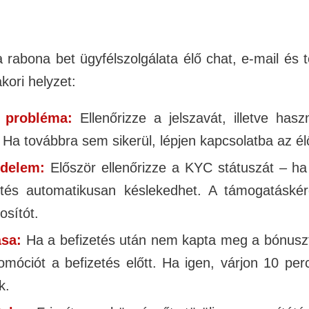
rabona bet ügyfélszolgálata élő chat, e-mail és t
kori helyzet:
i probléma:
Ellenőrizze a jelszavát, illetve haszn
. Ha továbbra sem sikerül, lépjen kapcsolatba az él
edelem:
Először ellenőrizze a KYC státuszát – h
etés automatikusan késlekedhet. A támogatáské
osítót.
ása:
Ha a befizetés után nem kapta meg a bónuszt,
romóciót a befizetés előtt. Ha igen, várjon 10 per
k.