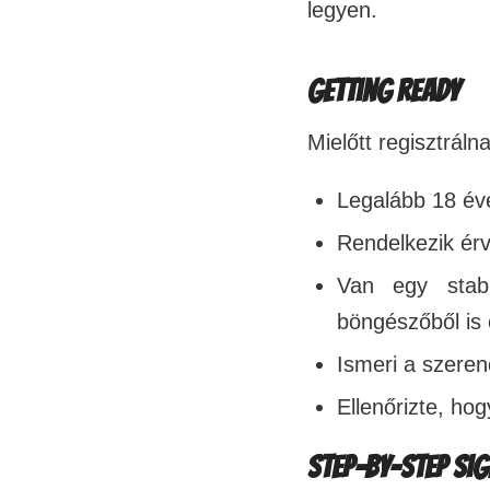
legyen.
Getting Ready
Mielőtt regisztráln
Legalább 18 éve
Rendelkezik ér
Van egy stabi
böngészőből is 
Ismeri a szeren
Ellenőrizte, ho
Step-by-Step Si