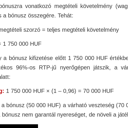
ónuszra vonatkozó megtételi követelmény (wage
s a bónusz összegére. Tehát:
egtételi szorzó = teljes megtételi követelmény
= 1 750 000 HUF
gy a bónusz kifizetése előtt 1 750 000 HUF értékb
tékos 96%-os RTP-jű nyerőgépen játszik, a vá
latt:
g:
1 750 000 HUF × (1 – 0,96) = 70 000 HUF
y a bónusz (50 000 HUF) a várható veszteség (70 
 a bónusz nem garantál nyereséget, de növeli a játé