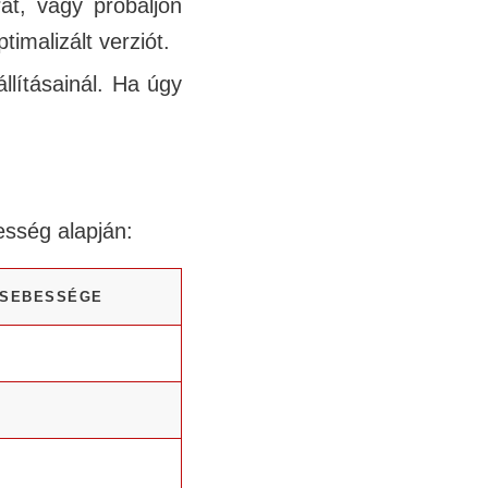
rat, vagy próbáljon
imalizált verziót.
állításainál. Ha úgy
esség alapján:
 SEBESSÉGE