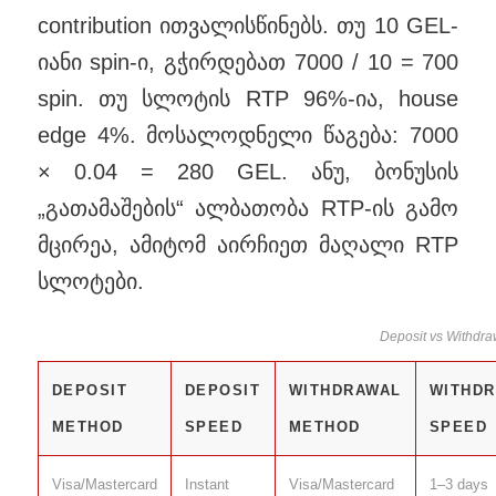
contribution ითვალისწინებს. თუ 10 GEL-
იანი spin-ი, გჭირდებათ 7000 / 10 = 700
spin. თუ სლოტის RTP 96%-ია, house
edge 4%. მოსალოდნელი წაგება: 7000
× 0.04 = 280 GEL. ანუ, ბონუსის
„გათამაშების“ ალბათობა RTP-ის გამო
მცირეა, ამიტომ აირჩიეთ მაღალი RTP
სლოტები.
Deposit vs Withdr
DEPOSIT
DEPOSIT
WITHDRAWAL
WITHD
METHOD
SPEED
METHOD
SPEED
Visa/Mastercard
Instant
Visa/Mastercard
1–3 days