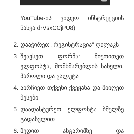
YouTube-ის ვიდეო ინსტრუქციის
ნახვა drVsxCCjPU8)
დააჭირეთ „რეგისტრაცია“ ღილაკს
შეავსეთ ფორმა: მიუთითეთ
ელფოსტა, მომხმარებლის სახელი,
პაროლი და ვალუტა
აირჩიეთ თქვენი ქვეყანა და მიიღეთ
წესები
დაადასტურეთ ელფოსტა ბმულზე
გადასვლით
შედით ანგარიშზე და