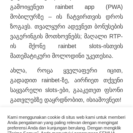
გამოიყენეთ rainbet app (PWA)
მობილურზე – ის ჩატვირთვის დროს
ზოგავს. თვალყური ადევნეთ ბონუსების
ვაგერინგის მოთხოვნებს; მაღალი RTP-
ის მქონე rainbet slots-ისთვის
მათემატიკური მოლოდინი უკეთესია.
ახლა, როცა ყველაფერი იცით,
გადადით rainbet-ზე, აირჩიეთ თქვენი
საყვარელი slots-ები, გააკეთეთ ფსონი
გათვლებზე დაყრდნობით, ისიამოვნეთ!
Kami menggunakan cookie di situs web kami untuk memberi
Anda pengalaman yang paling relevan dengan mengingat
preferensi Anda dan kunjungan berulang. Dengan mengklik