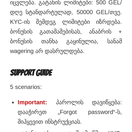
იცვლება. გატანის ლიმიტები: 500 GEL/
დღე სტანდარტულად, 50000 GEL/თვე.
KYC-ის შემდეგ ლიმიტები იზრდება.
ბონუსის გათამაშებისას, ანაბრის +
ბონუსის თანხა გაყინულია, სანამ
wagering არ დასრულდება.
Support Guide
5 scenarios:
Important:
პაროლის დავიწყება:
დააჭირეთ „Forgot password“-ს,
მიჰყევით ინსტრუქციას.