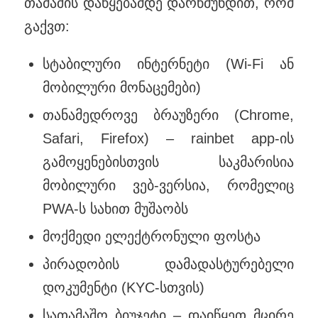
თამაშის დაწყებამდე დარწმუნდით, რომ
გაქვთ:
სტაბილური ინტერნეტი (Wi-Fi ან
მობილური მონაცემები)
თანამედროვე ბრაუზერი (Chrome,
Safari, Firefox) – rainbet app-ის
გამოყენებისთვის საკმარისია
მობილური ვებ-ვერსია, რომელიც
PWA-ს სახით მუშაობს
მოქმედი ელექტრონული ფოსტა
პირადობის დამადასტურებელი
დოკუმენტი (KYC-სთვის)
სათამაშო ბიუჯეტი – დაიწყეთ მცირე